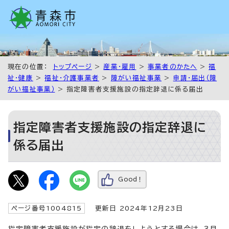
現在の位置：
トップページ
>
産業・雇用
>
事業者のかたへ
>
福
祉・健康
>
福祉・介護事業者
>
障がい福祉事業
>
申請・届出（障
がい福祉事業）
> 指定障害者支援施設の指定辞退に係る届出
指定障害者支援施設の指定辞退に
係る届出
Good！
ページ番号1004815
更新日 2024年12月23日