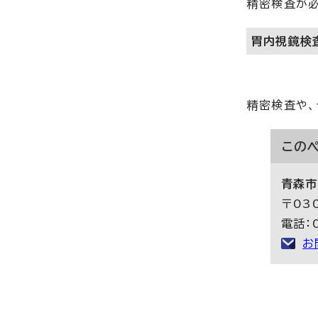
精密検査が必
胃内視鏡検
精密検査や、
この
青森市
〒03
電話：0
お