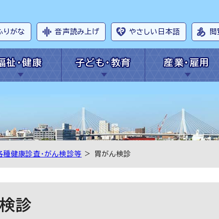
ふりがな
音声読み上げ
やさしい日本語
閲
福祉・健康
子ども・教育
産業・雇用
各種健康診査・がん検診等
> 胃がん検診
検診