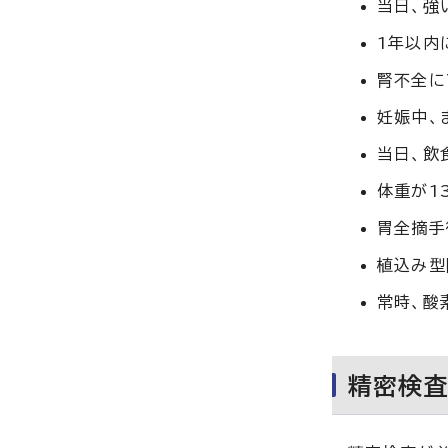
当日、強
1年以内
腎不全に
妊娠中、
当日、飲
体重が1
胃全摘手
植込み型
常時、酸
精密検査