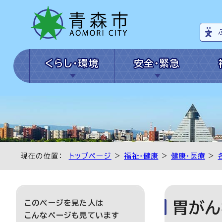
くらし・環境
安全・緊急
現在の位置：
トップページ
>
福祉・健康
>
健康・医療
>
このページを見た人は
胃がん
こんなページも見ています