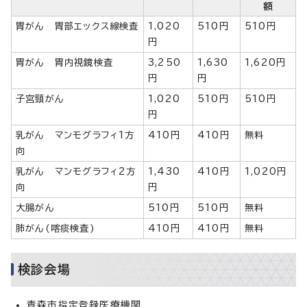
額
胃がん 胃部エックス線検査
1,020
510円
510円
円
胃がん 胃内視鏡検査
3,250
1,630
1,620円
円
円
子宮頸がん
1,020
510円
510円
円
乳がん マンモグラフィ1方
410円
410円
無料
向
乳がん マンモグラフィ2方
1,430
410円
1,020円
向
円
大腸がん
510円
510円
無料
肺がん(喀痰検査)
410円
410円
無料
検診会場
青森市指定登録医療機関