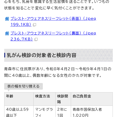
心をもち、乳房を意識する生活習慣を送ることです。いつもの
状態を知ることで変化に早く気付くことができます。
ブレスト・アウェアネスリーフレット（表面） （Jpeg
199.1KB）
ブレスト・アウェアネスリーフレット（裏面） （Jpeg
236.7KB）
乳がん検診の対象者と検診内容
青森市に住民票があり、令和8年4月2日～令和9年4月1日の
間に40歳以上、偶数年齢になる女性のかたが対象です。
表の幅を切り替える
年齢
検査方法
検診間
自己負担金
隔
40歳以上59
マンモグラ
2年に
青森市国保加入者
歳以下
フィ
1回
1,020円