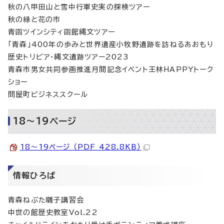
秋の八甲田山と雪中行軍史実の探検ツアー
秋の緑と花の市
青函ツインシティ函館縄文ツアー
「青森」400年の歩みと世界遺産小牧野遺跡を訪ねるあおもり
歴史トリビア・縄文遺跡ツアー2023
青森市男女共同参画推進月間記念イベント王林HAPPYトーク
ショー
問屋町ビジネススクール
18～19ページ
18～19ページ （PDF 428.8KB）
情報ひろば
青森ねぶた囃子講習会
中世の館歴史教室Vol.22