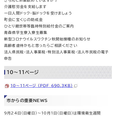
きちんとお薬飲めていますか？
介護慰労金を支給します
一日人間ドック・脳ドックを受けましょう
町会に宝くじの助成金
ひとり親世帯等臨時特別給付金のご案内
青森県学生寮入寮生募集
新型コロナウイルスワクチン秋開始接種のお知らせ
高齢者虐待かもと思ったらご相談ください
法人県民税・法人事業税・特別法人事業税・法人市民税の電子
申告
10～11ページ
10～11ページ （PDF 690.3KB）
市からの重要NEWS
9月24日（日曜日）～10月1日（日曜日）は環境衛生週間