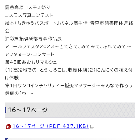
雲谷高原コスモス祭り
コスモス写真コンテスト
絵本『ちきゅうパスポート』パネル展主催：青森市読書団体連絡
会
油彩魚拓倶楽部青森作品展
アコールフェスタ2023～きてきて、みてみて、ふれてみて～
アフタヌーン・コンサート
第45回あおもりマルシェ
（1）高冷地での「とうもろこし」収穫体験（2）にんにくの植え付
け体験
第1回ワンコインチャリティー鍼灸マッサージ～みんなで作ろう
健康の「わ」～
16～17ページ
16～17ページ （PDF 437.1KB）