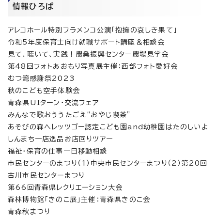
情報ひろば
アレコホール特別フラメンコ公演「抱擁の哀しき果て」
令和5年度保育士向け就職サポート講座＆相談会
見て、聴いて、実践！農業振興センター農場見学会
第48回フォトあおもり写真展主催：西部フォト愛好会
むつ湾感謝祭2023
秋のこども空手体験会
青森県UIターン・交流フェア
みんなで歌おううたごえ“おやじ喫茶”
あそびの森へレッツゴー認定こども園and幼稚園はたのしいよ
しんまち一店逸品お店回りツアー
福祉・保育の仕事一日移動相談
市民センターのまつり（1）中央市民センターまつり（2）第20回
古川市民センターまつり
第66回青森県レクリエーション大会
森林博物館「きのこ展」主催：青森県きのこ会
青森秋まつり