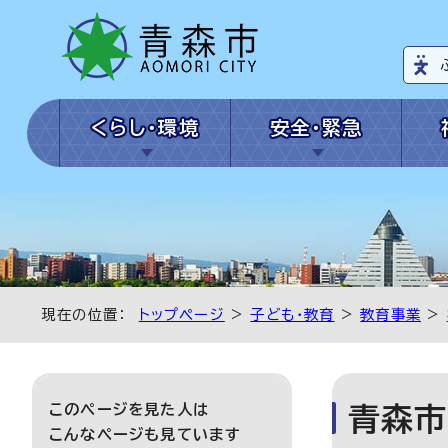
くらし・環境
安全・緊急
現在の位置：
トップページ
>
子ども・教育
>
教育事業
>
このページを見た人は
青森市
こんなページも見ています