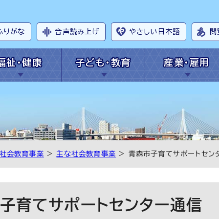
ふりがな
音声読み上げ
やさしい日本語
閲
福祉・健康
子ども・教育
産業・雇用
社会教育事業
>
主な社会教育事業
> 青森市子育てサポートセン
子育てサポートセンター通信