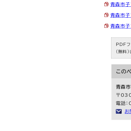
青森市子
青森市子
青森市子
PDFフ
（無料
この
青森市
〒03
電話：0
お