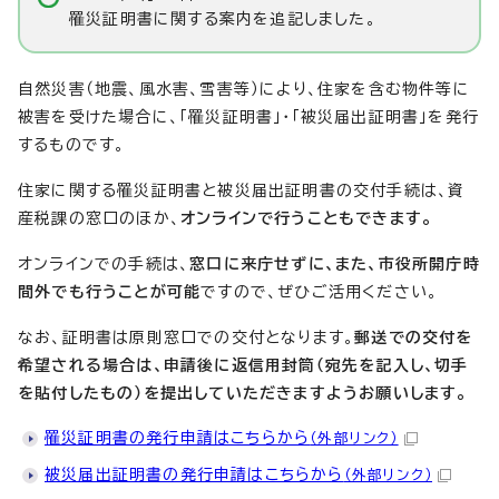
罹災証明書に関する案内を追記しました。
自然災害（地震、風水害、雪害等）により、住家を含む物件等に
被害を受けた場合に、「罹災証明書」・「被災届出証明書」を発行
するものです。
住家に関する罹災証明書と被災届出証明書の交付手続は、資
産税課の窓口のほか、
オンラインで行うこともできます。
オンラインでの手続は、
窓口に来庁せずに、また、市役所開庁時
間外でも行うことが可能
ですので、ぜひご活用ください。
なお、証明書は原則窓口での交付となります。
郵送での交付を
希望される場合は、申請後に返信用封筒（宛先を記入し、切手
を貼付したもの）を提出していただきますようお願いします。
罹災証明書の発行申請はこちらから
（外部リンク）
被災届出証明書の発行申請はこちらから
（外部リンク）