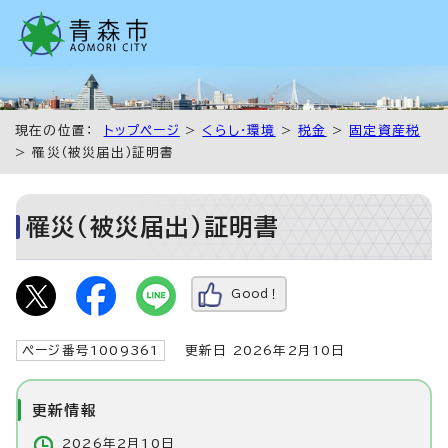
現在の位置：
トップページ
>
くらし・環境
>
税金
>
固定資産税
> 罹災（被災届出）証明書
罹災（被災届出）証明書
Good！
ページ番号1009361
更新日 2026年2月10日
更新情報
2026年2月10日