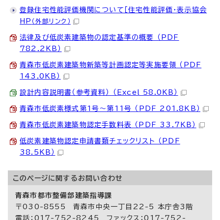
登録住宅性能評価機関について［住宅性能評価・表示協会
HP
（外部リンク）
法律及び低炭素建築物の認定基準の概要 （PDF
782.2KB）
青森市低炭素建築物新築等計画認定等実施要領 （PDF
143.0KB）
設計内容説明書（参考資料） （Excel 58.0KB）
青森市低炭素様式第1号～第11号 （PDF 201.8KB）
青森市低炭素建築物認定手数料表 （PDF 33.7KB）
低炭素建築物認定申請書類チェックリスト （PDF
38.5KB）
このページに関する
お問い合わせ
青森市都市整備部建築指導課
〒030-8555 青森市中央一丁目22-5 本庁舎3階
電話：017-752-8245 ファックス：017-752-