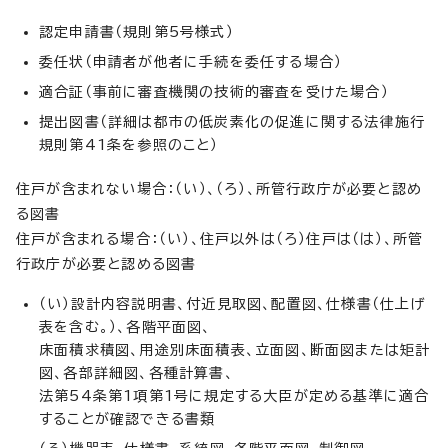
認定申請書（規則第5号様式）
委任状（申請者が他者に手続を委任する場合）
適合証（事前に審査機関の技術的審査を受けた場合）
提出図書（詳細は都市の低炭素化の促進に関する法律施行
規則第41条を参照のこと）
住戸が含まれない場合：（い）、（ろ）、所管行政庁が必要と認め
る図書
住戸が含まれる場合：（い）、住戸以外は（ろ）住戸は（は）、所管
行政庁が必要と認める図書
（い）設計内容説明書、付近見取図、配置図、仕様書（仕上げ
表を含む。）、各階平面図、
床面積求積図、用途別床面積表、立面図、断面図または矩計
図、各部詳細図、各種計算書、
法第54条第1項第1号に規定する大臣が定める基準に適合
することが確認できる書類