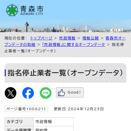
現在の位置：
トップページ
>
市政情報
>
情報公開
>
青森市オー
プンデータの取組
>
「市政情報」に関するオープンデータ
> 指名停
止業者一覧（オープンデータ）
指名停止業者一覧（オープンデータ）
Good！
ページ番号1006211
更新日 2024年12月23日
カテゴリ
市政情報
データ所管課
契約課