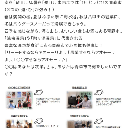
密を「避」け、猛暑を「避」け、東京までは「ひ」とっとびの青森市
（3つの「避・ひ」が強み！）
春は満開の桜。夏はねぶた祭に海水浴。秋は八甲田の紅葉に、
冬はパウダースノーだって満喫できちゃう。
四季を感じながら、海も山も、おいしい食もお酒もある青森市。
「浅虫温泉」や「酸ヶ湯温泉」に代表される
豊富な温泉が身近にある青森市で心も体も健康に！
「リモートするならアオモーリ♪」、「農業するならアオモーリ
♪」、「○○するならアオモーリ♪」
○○はあなたは次第。さぁ、あなたは青森市で何をしたいです
か？