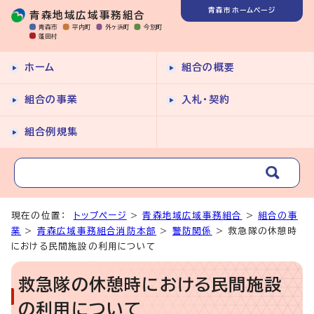
青森市ホームページ
青森地域広域事務組合
青森市
平内町
外ヶ浜町
今別町
蓬田村
ホーム
組合の概要
組合の事業
入札・契約
組合例規集
現在の位置：
トップページ
>
青森地域広域事務組合
>
組合の事
業
>
青森広域事務組合消防本部
>
警防関係
> 救急隊の休憩時
における民間施設の利用について
救急隊の休憩時における民間施設
の利用について