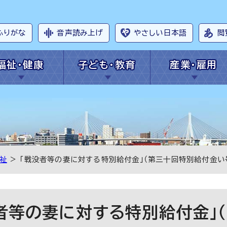
ふりがな
音声読み上げ
やさしい日本語
閲
福祉・健康
子ども・教育
産業・雇用
祉
> 「戦没者等の妻に対する特別給付金」（第三十回特別給付金い
者等の妻に対する特別給付金」