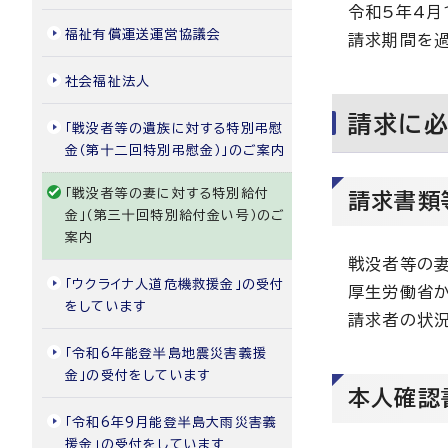
令和5年4月
福祉有償運送運営協議会
請求期間を過
社会福祉法人
請求に
「戦没者等の遺族に対する特別弔慰
金（第十二回特別弔慰金）」のご案内
「戦没者等の妻に対する特別給付
請求書類
金」（第三十回特別給付金い号）のご
案内
戦没者等の妻
「ウクライナ人道危機救援金」の受付
厚生労働省か
をしています
請求者の状況
「令和6年能登半島地震災害義援
金」の受付をしています
本人確認
「令和6年9月能登半島大雨災害義
援金」の受付をしています