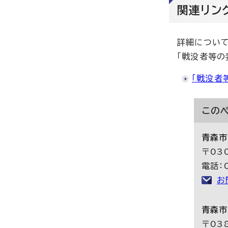
関連リン
詳細について
「戦没者等の
「戦没者
この
青森市
〒03
電話：0
お
青森市
〒03