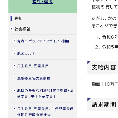
福祉・健康
権利を有し
福祉
ただし、次の
ることができ
社会福祉
令和6
青森市ボランティアポイント制度
令和5
地区カルテ
民生委員・児童委員
支給内容
民生委員協力員制度
額面110万
地域の身近な相談役「民生委員・児
童委員、主任児童委員」
請求期間
民生委員・児童委員、主任児童委員
候補者推薦調書様式