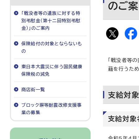
のご案
「戦没者等の遺族に対する特
別弔慰金（第十二回特別弔慰
金）」のご案内
保険給付の対象とならないも
の
「戦没者等の
東日本大震災に伴う国民健康
藉を行うため
保険税の減免
商店街一覧
支給対
ブロック塀等耐震改修支援事
業の募集
支給対象
令和5年4月