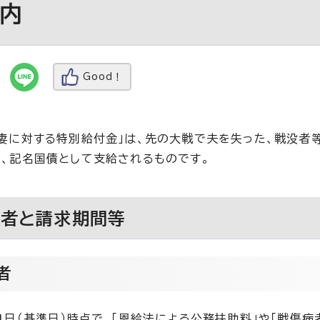
内
Good！
妻に対する特別給付金」は、先の大戦で夫を失った、戦没者
、記名国債として支給されるものです。
象者と請求期間等
者
1日（基準日）時点で、「恩給法による公務扶助料」や「戦傷