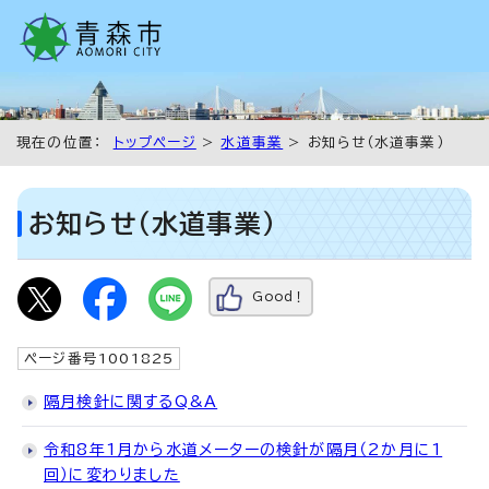
現在の位置：
トップページ
>
水道事業
> お知らせ（水道事業）
お知らせ（水道事業）
Good！
ページ番号1001825
隔月検針に関するQ&A
令和8年1月から水道メーターの検針が隔月（2か月に1
回）に変わりました