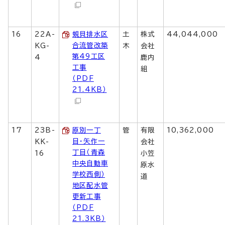
16
22A-
蜆貝排水区
土
株式
44,044,000
合流管改築
KG-
木
会社
第49工区
4
鹿内
工事
組
（PDF
21.4KB）
17
23B-
原別一丁
管
有限
10,362,000
目・矢作一
KK-
会社
丁目（青森
16
小笠
中央自動車
原水
学校西側）
道
地区配水管
更新工事
（PDF
21.3KB）