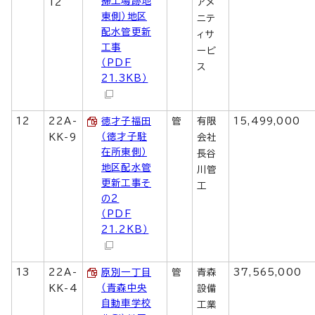
掃工場跡地
12
アメ
東側）地区
ニテ
配水管更新
ィサ
工事
ービ
（PDF
ス
21.3KB）
12
22A-
徳才子福田
管
有限
15,499,000
（徳才子駐
KK-9
会社
在所東側）
長谷
地区配水管
川管
更新工事そ
工
の2
（PDF
21.2KB）
13
22A-
原別一丁目
管
青森
37,565,000
（青森中央
KK-4
設備
自動車学校
工業