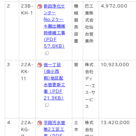
2
23B-
新田浄化セ
機
巴工
4,972,000
ンター
KH-1
械
業株
No.2ケー
器
式会
キ搬出機維
具
社仙
持修繕工事
設
台営
（PDF
置
業所
57.8KB）
3
22A-
佃一丁目
管
株式
10,923,000
（佃小西
KK-
会社
側）地区配
11
ディ
水管更新工
ー・エ
事 （PDF
ス・サ
21.3KB）
ービ
ス
4
22A-
平岡汚水管
土
株式
13,420,000
第2工区工
KG-
木
会社