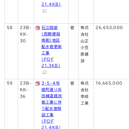
21.4KB）
58
23B-
石江岡部
管
株式
26,653,000
（西郵便局
KK-
会社
南側）地区
30
山正
配水管更新
小笠
工事
原建
（PDF
設
21.3KB）
59
23B-
3・5・4号
管
株式
16,665,000
堤町通り浜
KK-
会社
田線道路改
36
幸成
築工事に伴
工業
う配水管移
設工事
（PDF
21.4KB）