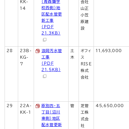
（青森聾学
KK-
会社
校西側）地
14
山正
区配水管更
小笠
新工事
原建
（PDF
設
21.3KB）
28
23B-
浪岡汚水管
土
オフィ
11,693,000
工事
KG-
木
ス
（PDF
7
RISE
21.5KB）
株式
会社
29
22A-
原別四・五
管
芝管
45,650,000
丁目（沼川
KK-1
工株
東側）地区
式会
配水管更新
社