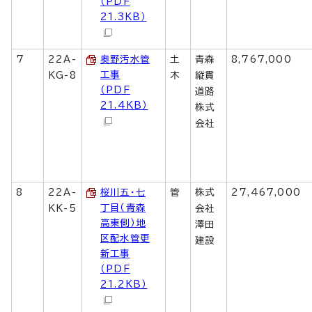
（PDF
21.3KB）
7
22A-
奥野汚水管
土
青森
8,767,000
工事
KG-8
木
縦貫
（PDF
道路
21.4KB）
株式
会社
8
22A-
桜川五・七
管
株式
27,467,000
丁目（青森
KK-5
会社
高東側）地
澤田
区配水管更
建設
新工事
（PDF
21.2KB）