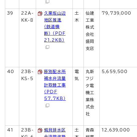
39
22A-
久栗坂山辺
土
仙建
79,739,000
地区推進
KK-8
木
工業
（鉄道横
株式
断） （PDF
会社
21.2KB）
盛岡
支店
40
23B-
原別配水所
電
丸新
5,659,500
補水弁流量
KS-5
気
フジ
計取替工事
タ電
（PDF
機工
57.7KB）
業株
式会
社
41
23B-
蜆貝排水区
土
青森
12,639,000
合流管改築