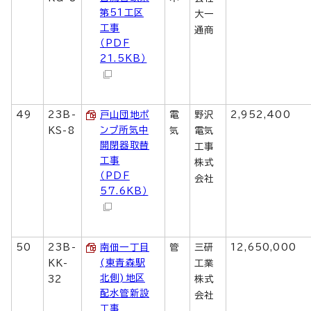
第51工区
大一
工事
通商
（PDF
21.5KB）
49
23B-
戸山団地ポ
電
野沢
2,952,400
ンプ所気中
KS-8
気
電気
開閉器取替
工事
工事
株式
（PDF
会社
57.6KB）
50
23B-
南佃一丁目
管
三研
12,650,000
(東青森駅
KK-
工業
北側)地区
32
株式
配水管新設
会社
工事