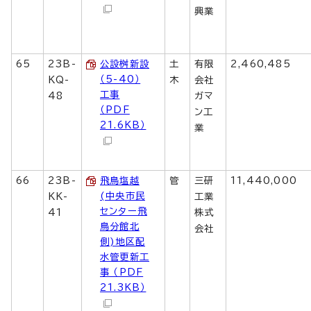
興業
65
23B-
公設桝新設
土
有限
2,460,485
（5-40）
KQ-
木
会社
工事
48
ガマ
（PDF
ン工
21.6KB）
業
66
23B-
飛鳥塩越
管
三研
11,440,000
(中央市民
KK-
工業
センター飛
41
株式
鳥分館北
会社
側)地区配
水管更新工
事 （PDF
21.3KB）