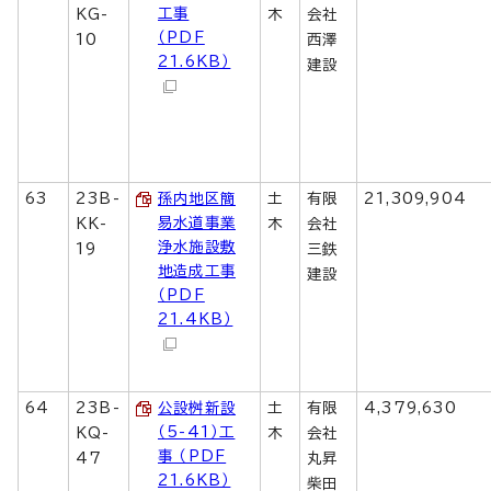
工事
KG-
木
会社
（PDF
10
西澤
21.6KB）
建設
63
23B-
孫内地区簡
土
有限
21,309,904
易水道事業
KK-
木
会社
浄水施設敷
19
三鉄
地造成工事
建設
（PDF
21.4KB）
64
23B-
公設桝新設
土
有限
4,379,630
（5-41）工
KQ-
木
会社
事 （PDF
47
丸昇
21.6KB）
柴田