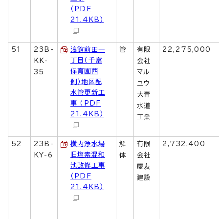
（PDF
21.4KB）
51
23B-
浪館前田一
管
有限
22,275,000
丁目（千富
KK-
会社
保育園西
35
マル
側）地区配
ユウ
水管更新工
大青
事 （PDF
水道
21.4KB）
工業
52
23B-
横内浄水場
解
有限
2,732,400
旧塩素混和
KY-6
体
会社
池改修工事
慶友
（PDF
建設
21.4KB）