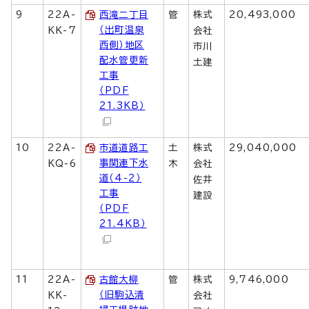
9
22A-
西滝二丁目
管
株式
20,493,000
（出町温泉
KK-7
会社
西側）地区
市川
配水管更新
土建
工事
（PDF
21.3KB）
10
22A-
市道道路工
土
株式
29,040,000
事関連下水
KQ-6
木
会社
道（4-2）
佐井
工事
建設
（PDF
21.4KB）
11
22A-
古館大柳
管
株式
9,746,000
（旧駒込清
KK-
会社