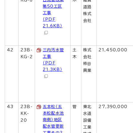
KG-6
木
縦貫
第50工区
道路
工事
株式
（PDF
会社
21.6KB）
42
23B-
三内汚水管
土
株式
21,450,000
工事
KG-2
木
会社
（PDF
柿谷
21.3KB）
興業
43
23B-
五本松（五
管
東北
27,390,000
本松配水池
KK-
水道
南側）地区
20
設備
配水管更新
工業
工事その2