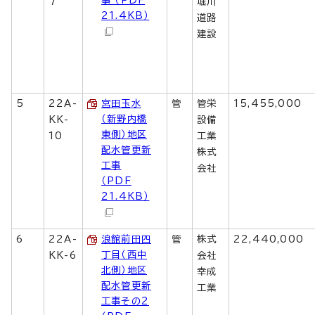
事 （PDF
7
堀川
21.4KB）
道路
建設
5
22A-
宮田玉水
管
管栄
15,455,000
（新野内橋
KK-
設備
東側）地区
10
工業
配水管更新
株式
工事
会社
（PDF
21.4KB）
6
22A-
浪館前田四
管
株式
22,440,000
丁目（西中
KK-6
会社
北側）地区
幸成
配水管更新
工業
工事その2