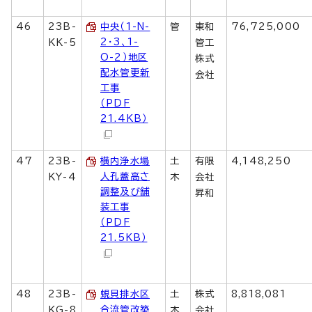
46
23B-
中央（1-N-
管
東和
76,725,000
2・3、1-
KK-5
管工
O-2）地区
株式
配水管更新
会社
工事
（PDF
21.4KB）
47
23B-
横内浄水場
土
有限
4,148,250
人孔蓋高さ
KY-4
木
会社
調整及び舗
昇和
装工事
（PDF
21.5KB）
48
23B-
蜆貝排水区
土
株式
8,818,081
合流管改築
KG-8
木
会社