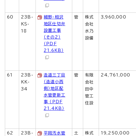
60
23B-
細野・相沢
管
株式
3,960,000
地区仕切弁
KS-
会社
設置工事
18
水乃
（その2）
設備
（PDF
21.6KB）
61
23B-
造道三丁目
管
有限
24,761,000
（造道小西
KK-
会社
側）地区配
34
田中
水管更新工
管工
事 （PDF
住設
21.4KB）
62
23B-
平岡汚水管
土
株式
19,250,000