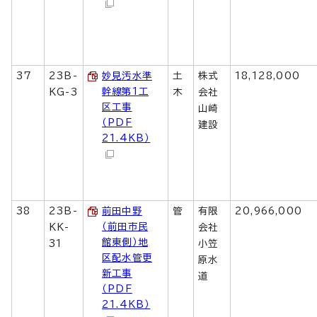
37
23B-
妙見汚水準
土
株式
18,128,000
幹線第1工
KG-3
木
会社
区工事
山崎
（PDF
建設
21.4KB）
38
23B-
前田中野
管
有限
20,966,000
（前田市民
KK-
会社
館東側）地
31
小笠
区配水管更
原水
新工事
道
（PDF
21.4KB）