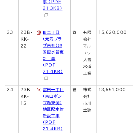
事 （PDF
21.3KB）
23
23B-
佃二丁目
管
有限
15,620,000
（元気プラ
KK-
会社
ザ南側）地
22
マル
区配水管更
ユウ
新工事
大青
（PDF
水道
21.4KB）
工業
24
23B-
富田一丁目
管
株式
13,651,000
（富田ポン
KK-
会社
プ場東側）
15
市川
地区配水管
土建
新設工事
（PDF
21.4KB）