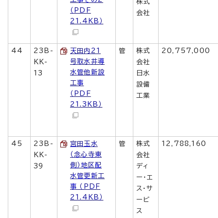
株式
（PDF
会社
21.4KB）
44
23B-
天田内21
管
株式
20,757,000
号取水井導
KK-
会社
水管他新設
13
日水
工事
設備
（PDF
工業
21.3KB）
45
23B-
宮田玉水
管
株式
12,788,160
（念心寺東
KK-
会社
側）地区配
39
ディ
水管更新工
ー・エ
事 （PDF
ス・サ
21.4KB）
ービ
ス