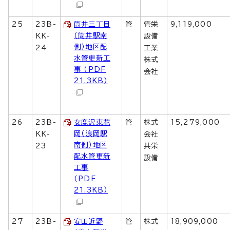
25
23B-
筒井三丁目
管
管栄
9,119,000
（筒井駅南
KK-
設備
側）地区配
24
工業
水管更新工
株式
事 （PDF
会社
21.3KB）
26
23B-
女鹿沢東花
管
株式
15,279,000
岡（浪岡駅
KK-
会社
南側）地区
23
共栄
配水管更新
設備
工事
（PDF
21.3KB）
27
23B-
安田近野
管
株式
18,909,000