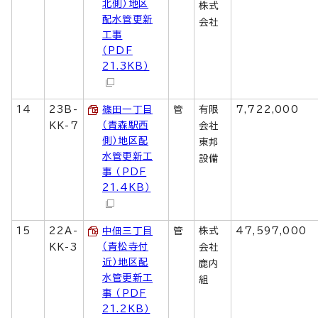
北側）地区
株式
配水管更新
会社
工事
（PDF
21.3KB）
14
23B-
篠田一丁目
管
有限
7,722,000
（青森駅西
KK-7
会社
側）地区配
東邦
水管更新工
設備
事 （PDF
21.4KB）
15
22A-
中佃三丁目
管
株式
47,597,000
（青松寺付
KK-3
会社
近）地区配
鹿内
水管更新工
組
事 （PDF
21.2KB）