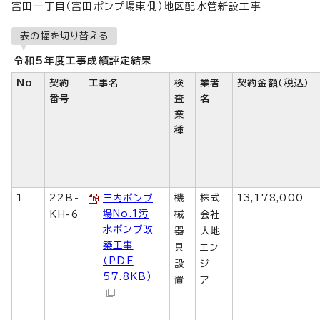
富田一丁目（富田ポンプ場東側）地区配水管新設工事
表の幅を切り替える
令和5年度工事成績評定結果
No
契約
工事名
検
業者
契約金額（税込）
番号
査
名
業
種
1
22B-
三内ポンプ
機
株式
13,178,000
場No.1汚
KH-6
械
会社
水ポンプ改
器
大地
築工事
具
エン
（PDF
設
ジニ
57.8KB）
置
ア