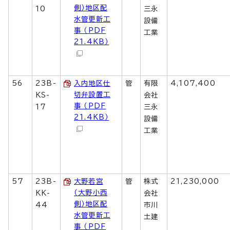
側）地区配
10
三永
水管更新工
設備
事 （PDF
工業
21.4KB）
56
23B-
入内地区仕
管
有限
4,107,400
切弁設置工
KS-
会社
事 （PDF
17
三永
21.4KB）
設備
工業
57
23B-
大野若宮
管
株式
21,230,000
（大野小西
KK-
会社
側）地区配
44
市川
水管更新工
土建
事 （PDF