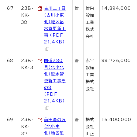
67
23B-
古川三丁目
管
管栄
14,894,000
（古川小東
KK-
設備
側）地区配
38
工業
水管更新工
株式
事 （PDF
会社
21.4KB）
68
23B-
国道280
管
赤平
88,726,000
号（北小北
KK-3
設備
側）配水管
工業
更新工事そ
株式
の8
会社
（PDF
21.4KB）
69
23B-
前田湯の沢
管
株式
15,400,000
（北小南
KK-
会社
側）地区配
37
山正