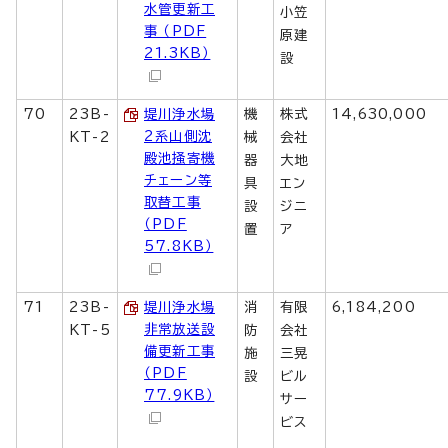
水管更新工
小笠
事 （PDF
原建
21.3KB）
設
70
23B-
堤川浄水場
機
株式
14,630,000
2系山側沈
KT-2
械
会社
殿池掻寄機
器
大地
チェーン等
具
エン
取替工事
設
ジニ
（PDF
置
ア
57.8KB）
71
23B-
堤川浄水場
消
有限
6,184,200
非常放送設
KT-5
防
会社
備更新工事
施
三晃
（PDF
設
ビル
77.9KB）
サー
ビス