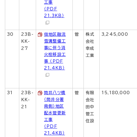
工事
（PDF
21.3KB）
30
23B-
佃地区融流
管
株式
3,245,000
雪溝整備工
KK-
会社
事に伴う消
27
幸成
火栓移設工
工業
事 （PDF
21.4KB）
31
23B-
筒井八ツ橋
管
有限
15,180,000
（筒井分署
KK-
会社
南側）地区
21
田中
配水管更新
管工
工事
住設
（PDF
21.4KB）