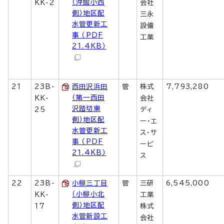
（沖館小西
KK-2
会社
側）地区配
三永
水管更新工
設備
事 （PDF
工業
21.4KB）
21
23B-
西田沢浜田
管
株式
7,793,280
（第一西田
KK-
会社
沢踏切東
25
ディ
側）地区配
ー・エ
水管更新工
ス・サ
事 （PDF
ービ
21.4KB）
ス
22
23B-
小柳三丁目
管
三研
6,545,000
（小柳小北
KK-
工業
側）地区配
17
株式
水管新設工
会社