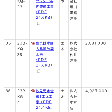
センター場
KQ-
木
会社
内整備工事
23
堀川
（PDF
道路
21.6KB）
建設
35
23B-
蜆貝排水区
土
株式
12,881,000
人孔蓋改築
KQ-
木
会社
工事
38
佐井
（PDF
建設
21.6KB）
36
23B-
妙見汚水管
土
株式
14,927,000
第1工区工
KG-
木
会社
事 （PDF
4
中村
21.4KB）
組