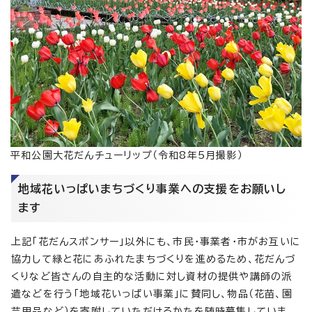
平和公園大花だんチューリップ（令和8年5月撮影）
地域花いっぱいまちづくり事業への支援をお願いし
ます
上記「花だんスポンサー」以外にも、市民・事業者・市がお互いに
協力して緑と花にあふれたまちづくりを進めるため、花だんづ
くりなど皆さんの自主的な活動に対し資材の提供や講師の派
遣などを行う「地域花いっぱい事業」に賛同し、物品（花苗、園
芸用品など）を寄附していただけるかたを随時募集していま