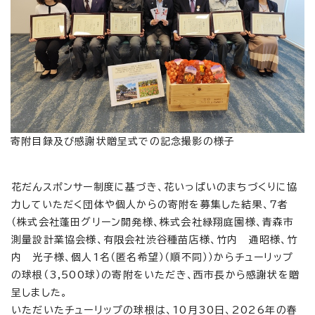
寄附目録及び感謝状贈呈式での記念撮影の様子
花だんスポンサー制度に基づき、花いっぱいのまちづくりに協
力していただく団体や個人からの寄附を募集した結果、7者
（株式会社蓬田グリーン開発様、株式会社緑翔庭園様、青森市
測量設計業協会様、有限会社渋谷種苗店様、竹内 通昭様、竹
内 光子様、個人1名（匿名希望）（順不同））からチューリップ
の球根（3,500球）の寄附をいただき、西市長から感謝状を贈
呈しました。
いただいたチューリップの球根は、10月30日、2026年の春