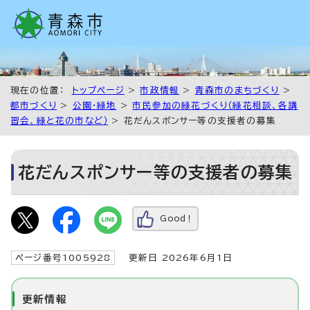
現在の位置：
トップページ
>
市政情報
>
青森市のまちづくり
>
都市づくり
>
公園・緑地
>
市民参加の緑花づくり（緑花相談、各講
習会、緑と花の市など）
> 花だんスポンサー等の支援者の募集
花だんスポンサー等の支援者の募集
Good！
ページ番号1005928
更新日 2026年6月1日
更新情報