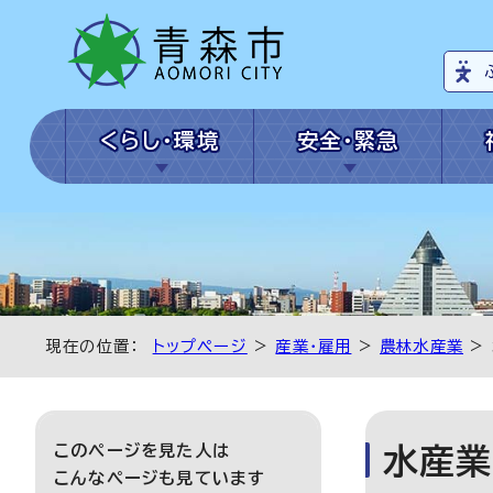
くらし・環境
安全・緊急
現在の位置：
トップページ
>
産業・雇用
>
農林水産業
>
このページを見た人は
水産業
こんなページも見ています