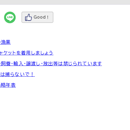
Good！
の漁業
ャケットを着用しましょう
飼養・輸入・譲渡し・放出等は禁じられています
ケは捕らないで！
係略年表