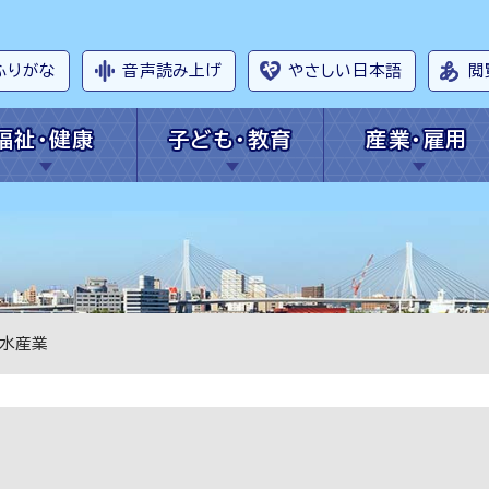
ふりがな
音声読み上げ
やさしい日本語
閲
福祉・健康
子ども・教育
産業・雇用
 水産業