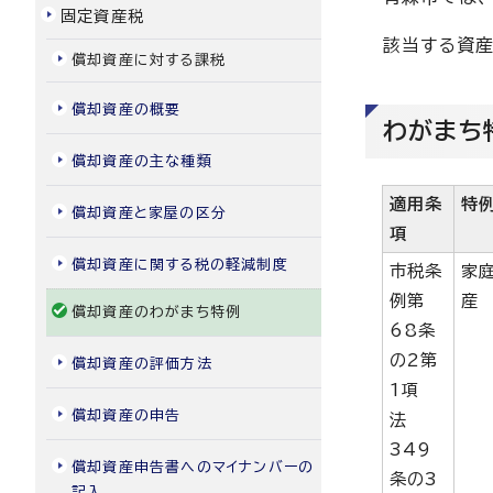
固定資産税
該当する資産
償却資産に対する課税
償却資産の概要
わがまち
償却資産の主な種類
適用条
特
償却資産と家屋の区分
項
償却資産に関する税の軽減制度
市税条
家
例第
産
償却資産のわがまち特例
68条
の2第
償却資産の評価方法
1項
償却資産の申告
法
349
償却資産申告書へのマイナンバーの
条の3
記入