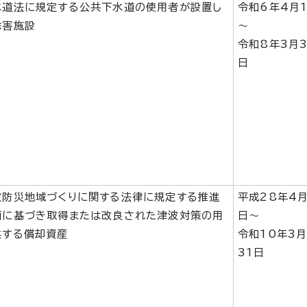
水道法に規定する公共下水道の使用者が設置し
令和6年4月
除害施設
～
令和8年3月3
日
波防災地域づくりに関する法律に規定する推進
平成28年4月
画に基づき取得または改良された津波対策の用
日～
供する償却資産
令和10年3
31日