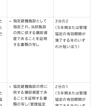
指定避難施設として
と
3分の2
指定され、当該施設
た
（5年間または管理
の用に供する償却資
さ
協定の有効期間が
産であることを証明
満了する年のいず
する書類の写し
れか短いほう）
協定避難施設の用に
2分の1
供する償却資産であ
と
（5年間または管理
ることを証明する書
協
協定の有効期間が
類の写し（管理協定
日
満了する年のいず