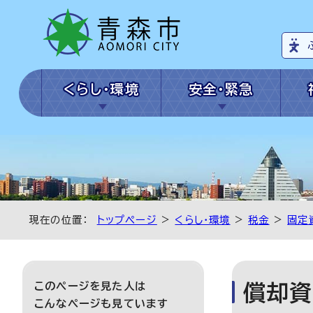
くらし・環境
安全・緊急
現在の位置：
トップページ
>
くらし・環境
>
税金
>
固定
このページを見た人は
償却資
こんなページも見ています