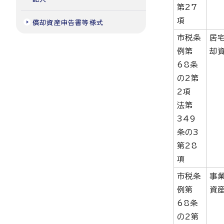
第27
項
償却資産申告書等様式
市税条
居
例第
却
68条
の2第
2項
法第
349
条の3
第28
項
市税条
事
例第
資
68条
の2第