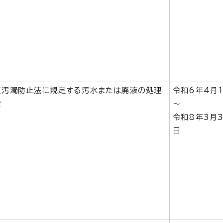
質汚濁防止法に規定する汚水または廃液の処理
令和6年4月
設
～
令和8年3月3
日