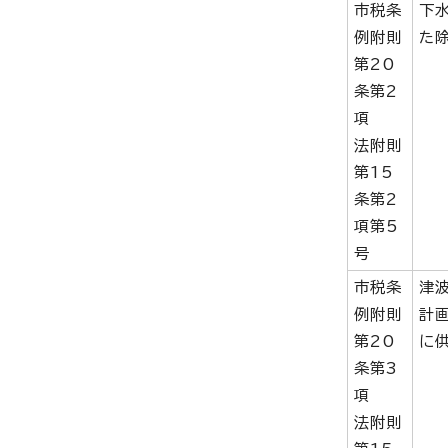
市税条
下
例附則
た
第20
条第2
項
法附則
第15
条第2
項第5
号
市税条
津
例附則
計
第20
に
条第3
項
法附則