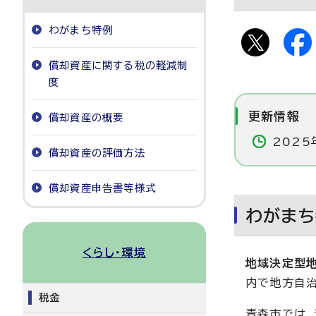
わがまち特例
償却資産に関する税の軽減制
度
更新情報
償却資産の概要
2025
償却資産の評価方法
償却資産申告書等様式
わがまち
くらし・環境
地域決定型地
内で地方自治
税金
青森市では、