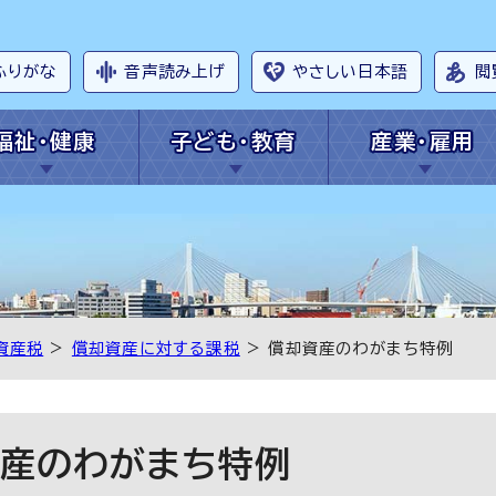
ふりがな
音声読み上げ
やさしい日本語
閲
福祉・健康
子ども・教育
産業・雇用
資産税
>
償却資産に対する課税
> 償却資産のわがまち特例
産のわがまち特例