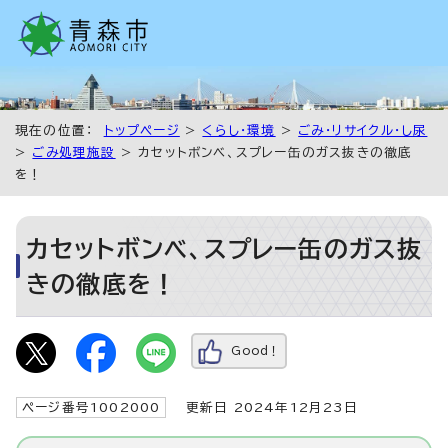
現在の位置：
トップページ
>
くらし・環境
>
ごみ・リサイクル・し尿
>
ごみ処理施設
> カセットボンベ、スプレー缶のガス抜きの徹底
を！
カセットボンベ、スプレー缶のガス抜
きの徹底を！
Good！
ページ番号1002000
更新日 2024年12月23日