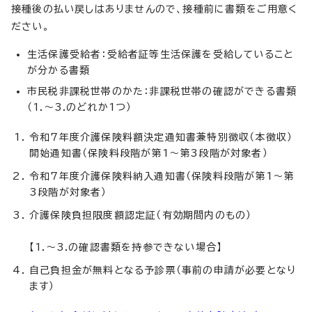
接種後の払い戻しはありませんので、接種前に書類をご用意く
ださい。
生活保護受給者：受給者証等生活保護を受給していること
が分かる書類
市民税非課税世帯のかた：非課税世帯の確認ができる書類
（1.～3.のどれか1つ）
令和7年度介護保険料額決定通知書兼特別徴収（本徴収）
開始通知書（保険料段階が第1～第3段階が対象者）
令和7年度介護保険料納入通知書（保険料段階が第1～第
3段階が対象者）
介護保険負担限度額認定証（有効期間内のもの）
【1.～3.の確認書類を持参できない場合】
自己負担金が無料となる予診票（事前の申請が必要となり
ます）