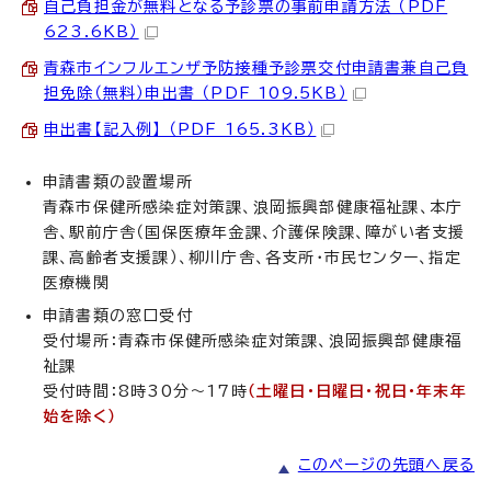
自己負担金が無料となる予診票の事前申請方法 （PDF
623.6KB）
青森市インフルエンザ予防接種予診票交付申請書兼自己負
担免除（無料）申出書 （PDF 109.5KB）
申出書【記入例】 （PDF 165.3KB）
申請書類の設置場所
青森市保健所感染症対策課、浪岡振興部健康福祉課、本庁
舎、駅前庁舎（国保医療年金課、介護保険課、障がい者支援
課、高齢者支援課）、柳川庁舎、各支所・市民センター、指定
医療機関
申請書類の窓口受付
受付場所：青森市保健所感染症対策課、浪岡振興部健康福
祉課
受付時間：8時30分～17時
（土曜日・日曜日・祝日・年末年
始を除く）
このページの先頭へ戻る