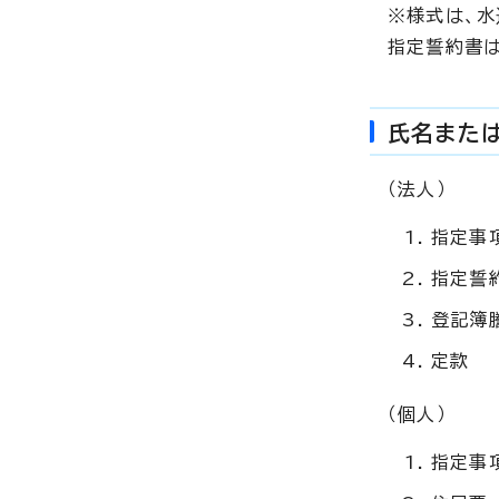
※様式は、水
指定誓約書
氏名また
（法人）
指定事
指定誓
登記簿
定款
（個人）
指定事