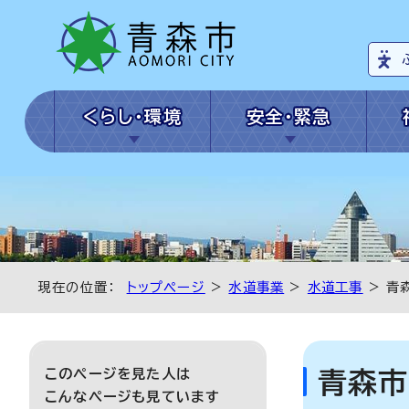
くらし・環境
安全・緊急
現在の位置：
トップページ
>
水道事業
>
水道工事
> 青
このページを見た人は
青森市
こんなページも見ています