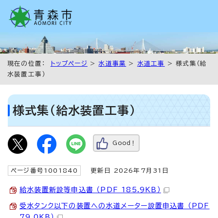
現在の位置：
トップページ
>
水道事業
>
水道工事
> 様式集（給
水装置工事）
様式集（給水装置工事）
Good！
ページ番号1001840
更新日 2026年7月31日
給水装置新設等申込書 （PDF 185.9KB）
受水タンク以下の装置への水道メーター設置申込書 （PDF
79.0KB）