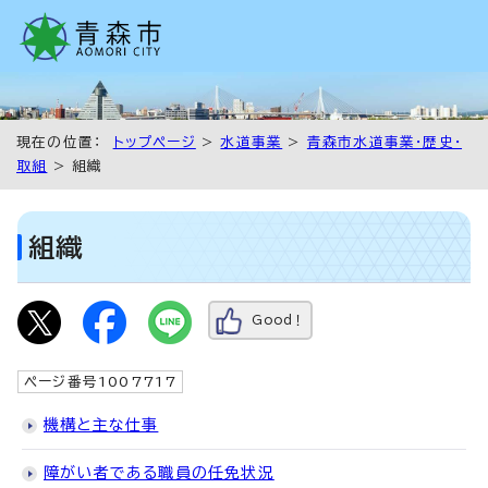
現在の位置：
トップページ
>
水道事業
>
青森市水道事業・歴史・
取組
> 組織
組織
Good！
ページ番号1007717
機構と主な仕事
障がい者である職員の任免状況