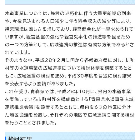
水道事業については、施設の老朽化に伴う大量更新期の到来
や、今後見込まれる人口減少に伴う料金収入の減少等により、
経営環境は厳しさを増しており、経営健全化が一層求められて
いますが、経営基盤の強化や経営効率化の推進等を図るため
の一つの方策として、広域連携の推進は有効な方策であるとさ
れています。
そのような中、平成28年2月に国から各都道府県に対し、市町
村等の水道事業の広域連携について検討体制を構築するとと
もに、広域連携の検討を進め、平成30年度を目途に検討結果
を公表するよう要請がありました。
これを受け、青森県では、平成28年10月に、県内の水道事業
を実施している市町村等を構成員とする「青森県水道事業広域
連携推進会議」を設置するとともに、県内を6つの地区に分け
た地区会議を設置し、それぞれの地区で広域連携に関する検討
を行うこととされました。
検討結果