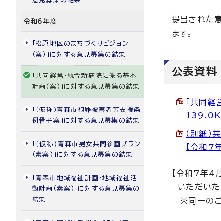
意見募集の結果
提出された
令和6年度
ます。
「松原地区のまちづくりビジョン
（案）」に対する意見募集の結果
公表資料
「共同経営・統合新病院に係る基本
計画（案）」に対する意見募集の結果
「共同経
「（仮称）青森市犯罪被害者等支援条
139.0K
例骨子案」に対する意見募集の結果
（別紙）
「(仮称)青森市男女共同参画プラン
【令和7年
（素案）」に対する意見募集の結果
【令和7年4
「青森市地域福祉計画・地域福祉活
いただいた
動計画（素案）」に対する意見募集の
結果
※同一のご