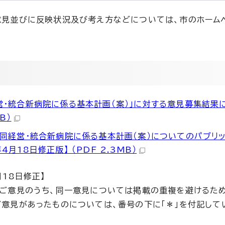
意見並びに反映状況及び考え方などについては、市のホーム
営・統合新病院に係る基本計画（案）」に対する意見募集結果に
B）
共同経営・統合新病院に係る基本計画（案）についてのパブリ
4月18日修正版】 （PDF 2.3MB）
月18日修正】
ご意見のうち、同一意見については掲載の重複を避けるため
意見があったものについては、番号の下に「＊」を付記して