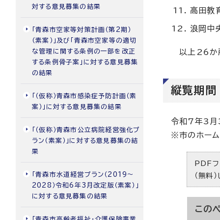
対する意見募集の結果
高田教
浪岡中
「青森市空家等対策計画（第2期）
（素案）」及び「青森市空家等の適切
な管理に関する条例の一部を改正
以上26か
する条例骨子案」に対する意見募集
の結果
縦覧期間
「（仮称）青森市感染症予防計画（素
案）」に対する意見募集の結果
令和7年3月
「（仮称）青森市公立病院経営強化プ
※市のホーム
ラン（素案）」に対する意見募集の結
果
PDFフ
「青森市水道経営プラン（2019～
（無料
2028）令和6年3月改定版（素案）」
に対する意見募集の結果
この
「青森市高齢者福祉・介護保険事業