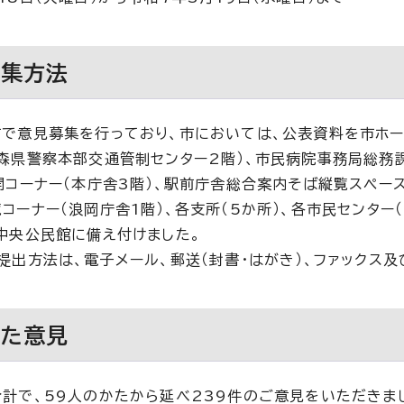
募集方法
で意見募集を行っており、市においては、公表資料を市ホ
森県警察本部交通管制センター2階）、市民病院事務局総務課
開コーナー（本庁舎3階）、駅前庁舎総合案内そば縦覧スペース
コーナー（浪岡庁舎1階）、各支所（5か所）、各市民センター
中央公民館に備え付けました。
提出方法は、電子メール、郵送（封書・はがき）、ファックス
れた意見
計で、59人のかたから延べ239件のご意見をいただきま