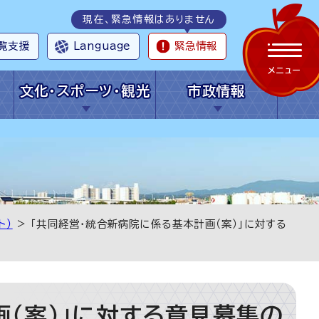
現在、緊急情報はありません
覧支援
Language
緊急情報
メニュー
文化・スポーツ・観光
市政情報
ト）
> 「共同経営・統合新病院に係る基本計画（案）」に対する
画（案）」に対する意見募集の