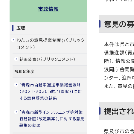
市政情報
意見の
広聴
わたしの意見提案制度(パブリック
本件は県と市
コメント）
備推進課（青
結果公表（パブリックコメント）
階）、情報公
浪岡庁舎閲覧
令和8年度
ンター、浪岡
「青森市自動車運送事業経営戦略
また、意見の
（2021-2030）改定（素案）」に対
する意見募集の結果
提出さ
「青森市新型インフルエンザ等対策
行動計画（改定素案）」に対する意見
募集の結果
県及び市の合