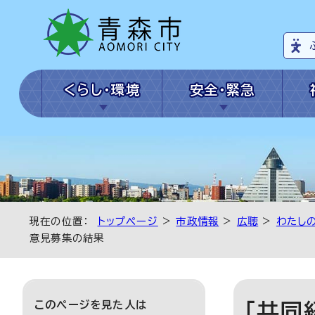
くらし・環境
安全・緊急
現在の位置：
トップページ
>
市政情報
>
広聴
>
わたし
意見募集の結果
このページを見た人は
「共同