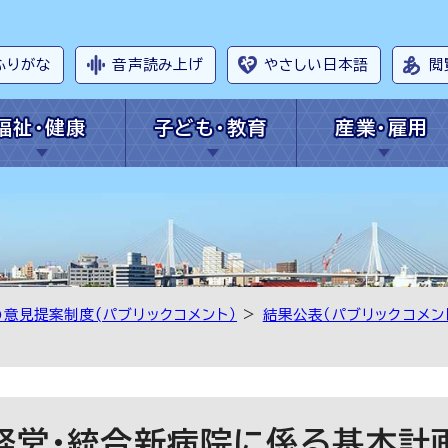
ふりがな
音声読み上げ
やさしい日本語
閲
福祉・健康
子ども・教育
産業・雇用
の意見提案制度(パブリックコメント）
>
結果公表（パブリックコメン
経営・統合新病院に係る基本計