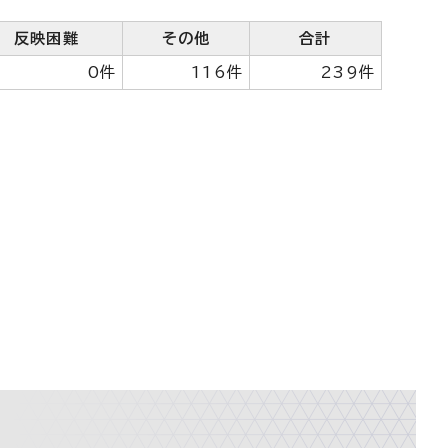
反映困難
その他
合計
0件
116件
239件