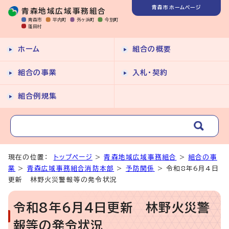
青森市ホームページ
青森地域広域事務組合
青森市
平内町
外ヶ浜町
今別町
蓬田村
ホーム
組合の概要
組合の事業
入札・契約
組合例規集
現在の位置：
トップページ
>
青森地域広域事務組合
>
組合の事
業
>
青森広域事務組合消防本部
>
予防関係
> 令和8年6月4日
更新 林野火災警報等の発令状況
令和8年6月4日更新 林野火災警
報等の発令状況