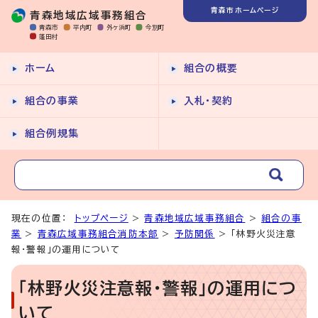
青森市ホームページ
青森地域広域事務組合
青森市
平内町
外ヶ浜町
今別町
蓬田村
ホーム
組合の概要
組合の事業
入札・契約
組合例規集
現在の位置：
トップページ
>
青森地域広域事務組合
>
組合の事
業
>
青森広域事務組合消防本部
>
予防関係
> 「林野火災注意
報・警報」の運用について
「林野火災注意報・警報」の運用につ
いて