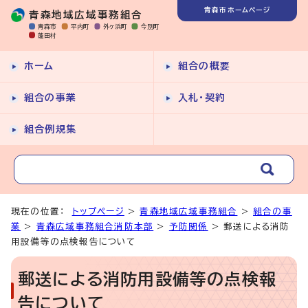
青森市ホームページ
青森地域広域事務組合
青森市
平内町
外ヶ浜町
今別町
蓬田村
ホーム
組合の概要
組合の事業
入札・契約
組合例規集
現在の位置：
トップページ
>
青森地域広域事務組合
>
組合の事
業
>
青森広域事務組合消防本部
>
予防関係
> 郵送による消防
用設備等の点検報告について
郵送による消防用設備等の点検報
告について