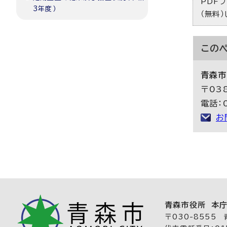
PDFフ
3年度）
（無料
この
青森市
〒03
電話：0
お
青森市役所 本
〒030-8555