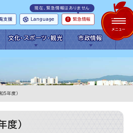
現在、緊急情報はありません
覧支援
Language
緊急情報
メニュー
文化・スポーツ・観光
市政情報
和5年度）
年度）