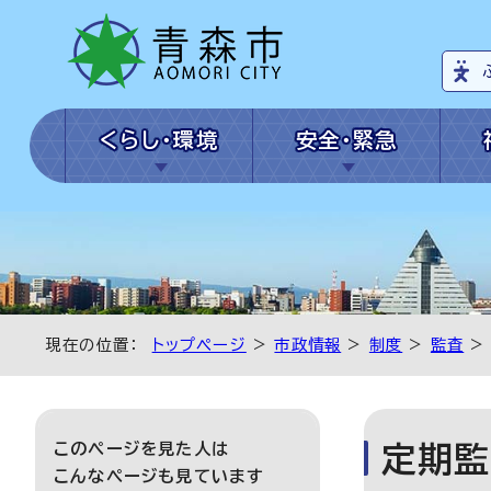
くらし・環境
安全・緊急
現在の位置：
トップページ
>
市政情報
>
制度
>
監査
このページを見た人は
定期監
こんなページも見ています