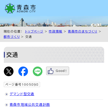
現在の位置：
トップページ
>
市政情報
>
青森市のまちづくり
>
都市づくり
> 交通
交通
Good！
ページ番号1005898
デマンド型交通
青森市地域公共交通計画