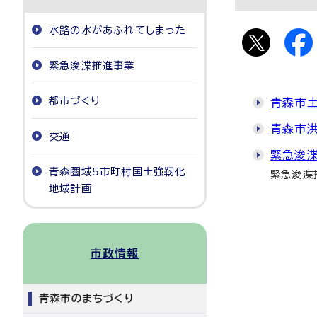
水路の水があふれてしまった
緊急浚渫推進事業
都市づくり
青森市
青森市
交通
緊急浚
青森圏域5市町村国土強靭化
緊急浚渫
地域計画
市政情報
青森市のまちづくり