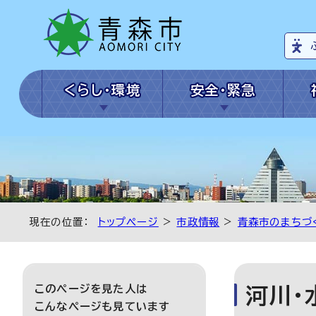
くらし・環境
安全・緊急
現在の位置：
トップページ
>
市政情報
>
青森市のまちづ
このページを見た人は
河川・
こんなページも見ています