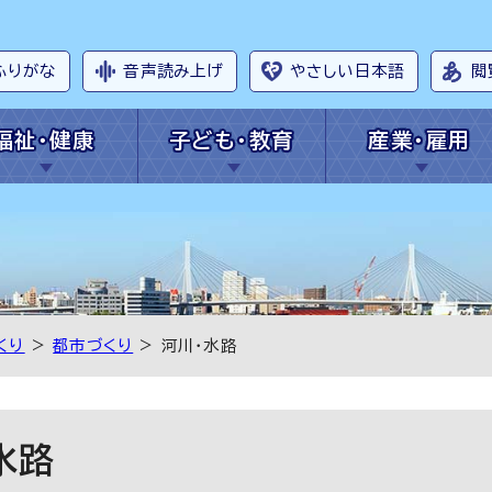
ふりがな
音声読み上げ
やさしい日本語
閲
福祉・健康
子ども・教育
産業・雇用
くり
>
都市づくり
> 河川・水路
水路