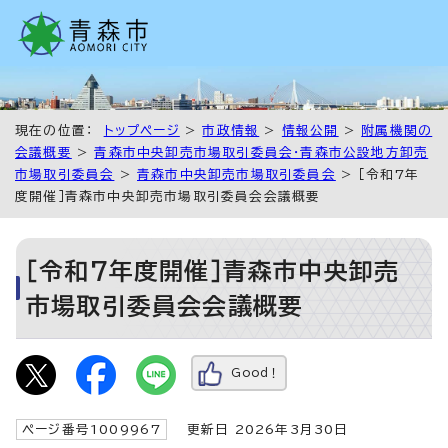
現在の位置：
トップページ
>
市政情報
>
情報公開
>
附属機関の
会議概要
>
青森市中央卸売市場取引委員会・青森市公設地方卸売
市場取引委員会
>
青森市中央卸売市場取引委員会
> ［令和7年
度開催］青森市中央卸売市場取引委員会会議概要
［令和7年度開催］青森市中央卸売
市場取引委員会会議概要
Good！
ページ番号1009967
更新日 2026年3月30日