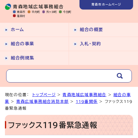
青森市ホームページ
青森地域広域事務組合
青森市
平内町
外ヶ浜町
今別町
蓬田村
ホーム
組合の概要
組合の事業
入札・契約
組合例規集
現在の位置：
トップページ
>
青森地域広域事務組合
>
組合の事
業
>
青森広域事務組合消防本部
>
119番関係
> ファックス119
番緊急通報
ファックス119番緊急通報