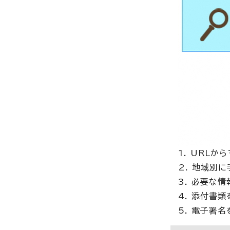
1. URL
2. 地域別
3. 必要な
4. 添付書
5. 電子署