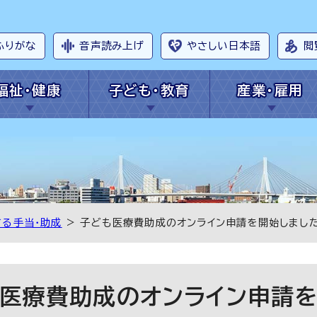
ふりがな
音声読み上げ
やさしい日本語
閲
福祉・健康
子ども・教育
産業・雇用
る手当・助成
> 子ども医療費助成のオンライン申請を開始しまし
医療費助成のオンライン申請を