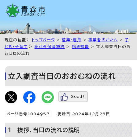
現在の位置：
トップページ
>
産業・雇用
>
事業者のかたへ
>
子
ども・子育て
>
認可外保育施設
>
指導監督
> 立入調査当日のお
おむねの流れ
立入調査当日のおおむねの流れ
Good！
ページ番号1004957
更新日 2024年12月23日
1 挨拶、当日の流れの説明