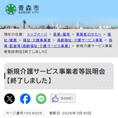
現在の位置：
トップページ
>
産業・雇用
>
事業者のかたへ
>
福
祉・健康
>
福祉・介護事業者
>
高齢福祉・介護サービス事業
>
指
導・監査等（高齢福祉・介護サービス事業）
> 新規介護サービス事業
者等説明会【終了しました】
新規介護サービス事業者等説明会
【終了しました】
Good！
ページ番号1004885
更新日 2026年3月30日