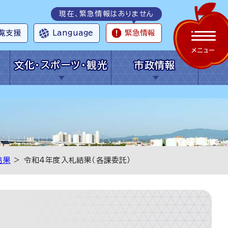
現在、緊急情報はありません
覧支援
Language
緊急情報
メニュー
文化・スポーツ・観光
市政情報
結果
> 令和4年度入札結果（各課委託）