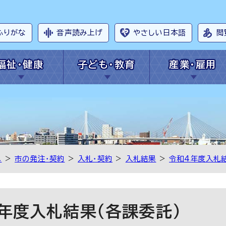
ふりがな
音声読み上げ
やさしい日本語
閲
福祉・健康
子ども・教育
産業・雇用
へ
>
市の発注・契約
>
入札・契約
>
入札結果
>
令和4年度入札
年度入札結果（各課委託）