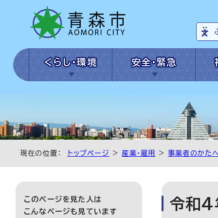
くらし・環境
安全・緊急
現在の位置：
トップページ
>
産業・雇用
>
事業者のかた
このページを見た人は
令和4
こんなページも見ています