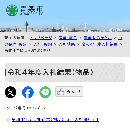
現在の位置：
トップページ
>
産業・雇用
>
事業者のかたへ
>
市
の発注・契約
>
入札・契約
>
入札結果
>
令和4年度入札結果
>
令和4年度入札結果（物品）
令和4年度入札結果（物品）
Good！
ページ番号1004612
令和4年度入札結果（物品）【3月入札執行分】