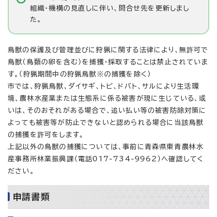
組織・機構の見直しに伴い、問合せ先を更新しまし
た。
鳥獣の保護及び管理並びに狩猟に関する法律により、無許可で
鳥獣（鳥類の卵を含む）を捕獲・採取することは禁止されていま
す。（狩猟期間中の狩猟鳥獣※の捕獲を除く）
市では、狩猟鳥獣、ダイサギ、トビ、ドバト、サルにより生活環
境、農林水産業または生態系に係る被害が現に生じている、或
いは、そのおそれがある場合で、追い払い等の被害防除対策に
よっても被害等が防止できないと認められる場合に当該鳥獣
の捕獲を許可をします。
上記以外の鳥獣の捕獲については、事前に青森県東青農林水
産事務所林業振興課（電話017-734-9962）へ確認してく
ださい。
申請書類