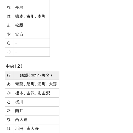
な
長島
は
橋本、古川、本町
ま
松原
や
安方
ら
-
わ
-
中央（2）
行
地域（大字・町名）
あ
青葉、旭町、浦町、大野
か
桂木、金沢、北金沢
さ
桜川
た
筒井
な
西大野
は
浜田、東大野