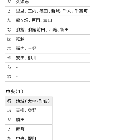
か
久須志
さ
里見、三内、篠田、新城、千刈、千富町
た
鶴ヶ坂、戸門、富田
な
浪館、浪館前田、西滝、新田
は
細越
ま
孫内、三好
や
安田、柳川
ら
-
わ
-
中央（1）
行
地域（大字・町名）
あ
青柳、奥野
か
勝田
さ
新町
た
中央、堤町