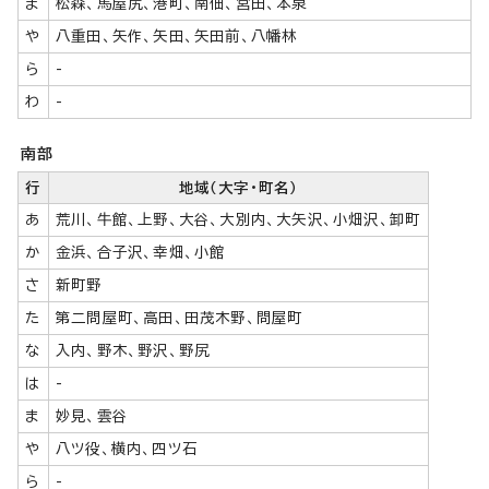
ま
松森、馬屋尻、港町、南佃、宮田、本泉
や
八重田、矢作、矢田、矢田前、八幡林
ら
-
わ
-
南部
行
地域（大字・町名）
あ
荒川、牛館、上野、大谷、大別内、大矢沢、小畑沢、卸町
か
金浜、合子沢、幸畑、小館
さ
新町野
た
第二問屋町、高田、田茂木野、問屋町
な
入内、野木、野沢、野尻
は
-
ま
妙見、雲谷
や
八ツ役、横内、四ツ石
ら
-