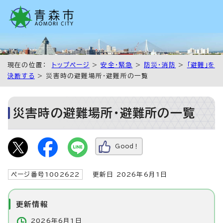
現在の位置：
トップページ
>
安全・緊急
>
防災・消防
>
「避難」を
決断する
> 災害時の避難場所・避難所の一覧
災害時の避難場所・避難所の一覧
Good！
ページ番号1002622
更新日 2026年6月1日
更新情報
2026年6月1日