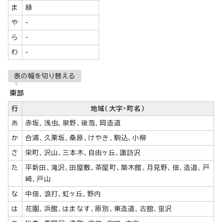
ま
緑
や
-
ら
-
わ
-
表の幅を切り替える
東部
行
地域（大字・町名）
あ
赤坂、浅虫、泉野、後萢、岡造道
か
合浦、久栗坂、桑原、けやき、駒込、小柳
さ
栄町、沢山、三本木、自由ヶ丘、諏訪沢
た
平新田、滝沢、田屋敷、茶屋町、築木館、月見野、佃、造道、戸
崎、戸山
な
中佃、浪打、虹ヶ丘、野内
は
花園、浜館、はまなす、原別、東造道、古舘、蛍沢