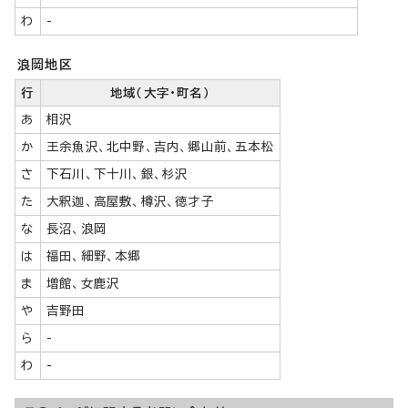
わ
-
浪岡地区
行
地域（大字・町名）
あ
相沢
か
王余魚沢、北中野、吉内、郷山前、五本松
さ
下石川、下十川、銀、杉沢
た
大釈迦、高屋敷、樽沢、徳才子
な
長沼、浪岡
は
福田、細野、本郷
ま
増館、女鹿沢
や
吉野田
ら
-
わ
-