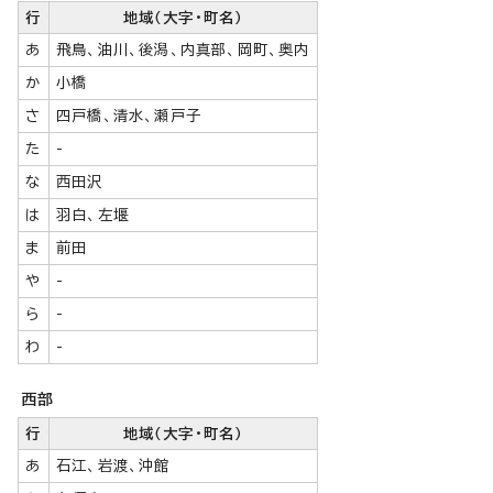
行
地域（大字・町名）
あ
飛鳥、油川、後潟、内真部、岡町、奥内
か
小橋
さ
四戸橋、清水、瀬戸子
た
-
な
西田沢
は
羽白、左堰
ま
前田
や
-
ら
-
わ
-
西部
行
地域（大字・町名）
あ
石江、岩渡、沖館