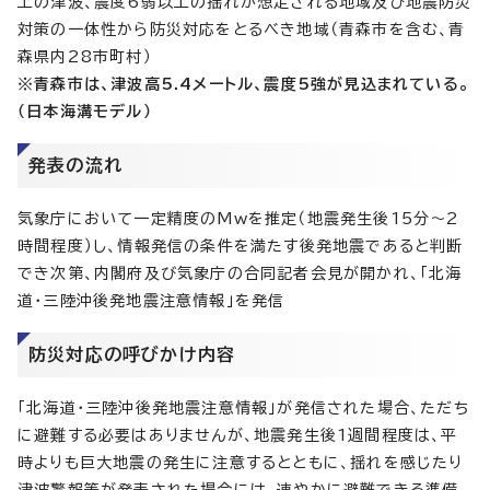
上の津波、震度6弱以上の揺れが想定される地域及び地震防災
対策の一体性から防災対応をとるべき地域（青森市を含む、青
森県内28市町村）
※青森市は、津波高5.4メートル、震度5強が見込まれている。
（日本海溝モデル）
発表の流れ
気象庁において一定精度のMwを推定（地震発生後15分～2
時間程度）し、情報発信の条件を満たす後発地震であると判断
でき次第、内閣府及び気象庁の合同記者会見が開かれ、「北海
道・三陸沖後発地震注意情報」を発信
防災対応の呼びかけ内容
「北海道・三陸沖後発地震注意情報」が発信された場合、ただち
に避難する必要はありませんが、地震発生後1週間程度は、平
時よりも巨大地震の発生に注意するとともに、揺れを感じたり