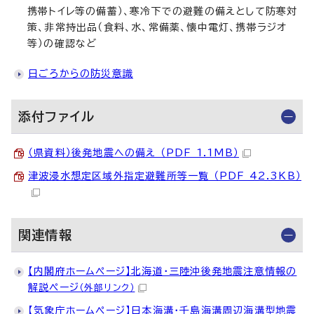
携帯トイレ等の備蓄）、寒冷下での避難の備えとして防寒対
策、非常持出品（食料、水、常備薬、懐中電灯、携帯ラジオ
等）の確認など
日ごろからの防災意識
添付ファイル
（県資料）後発地震への備え （PDF 1.1MB）
津波浸水想定区域外指定避難所等一覧 （PDF 42.3KB）
関連情報
【内閣府ホームページ】北海道・三陸沖後発地震注意情報の
解説ページ
（外部リンク）
【気象庁ホームページ】日本海溝・千島海溝周辺海溝型地震