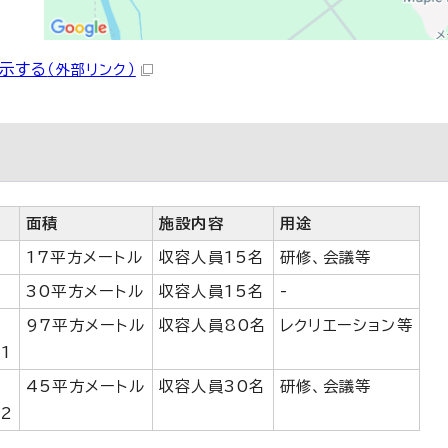
示する
（外部リンク）
設
名
面積
施設内容
用途
室
17平方メートル
収容人員15名
研修、会議等
室
30平方メートル
収容人員15名
-
的
97平方メートル
収容人員80名
レクリエーション等
1
的
45平方メートル
収容人員30名
研修、会議等
2