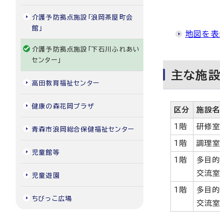
介護予防拠点施設「浪岡茶屋町会
館」
地図を表
介護予防拠点施設「下石川ふれあい
センター」
主な施
高田教育福祉センター
健康の森花岡プラザ
区分
施設
1階
研修
青森市浪岡総合保健福祉センター
1階
調理
児童館等
1階
多目
交流室
児童遊園
1階
多目
ちびっこ広場
交流室