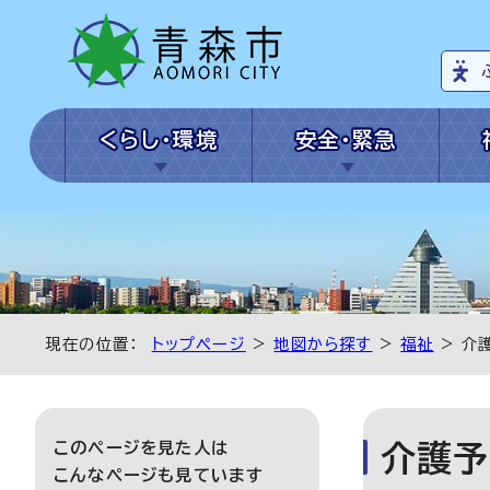
くらし・環境
安全・緊急
現在の位置：
トップページ
>
地図から探す
>
福祉
> 介
このページを見た人は
介護予
こんなページも見ています