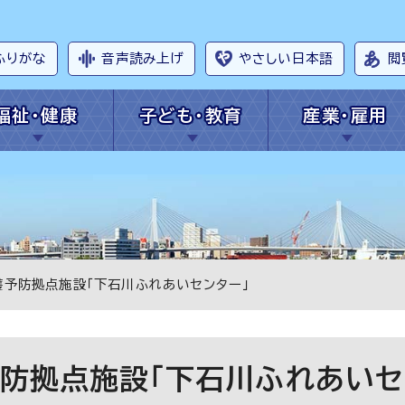
ふりがな
音声読み上げ
やさしい日本語
閲
福祉・健康
子ども・教育
産業・雇用
護予防拠点施設「下石川ふれあいセンター」
防拠点施設「下石川ふれあいセ