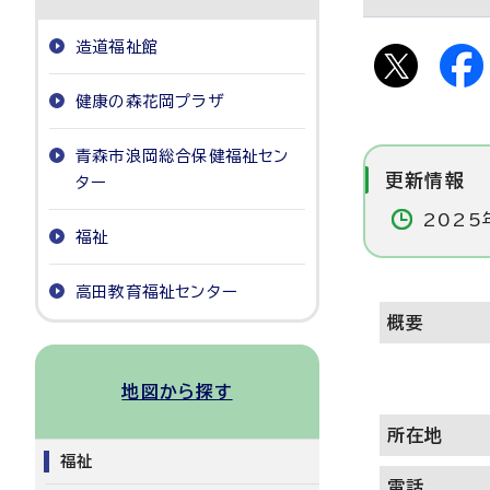
造道福祉館
健康の森花岡プラザ
青森市浪岡総合保健福祉セン
更新情報
ター
2025
福祉
高田教育福祉センター
概要
地図から探す
所在地
福祉
電話