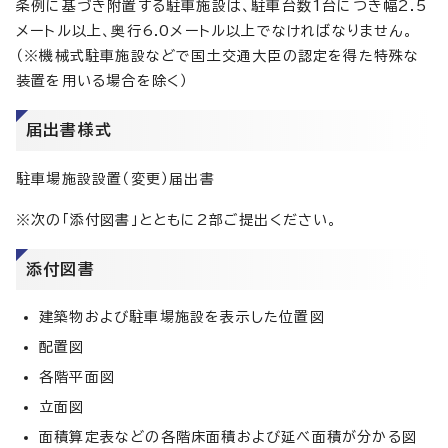
条例に基づき附置する駐車施設は、駐車台数1台につき幅2.5
メートル以上、奥行6.0メートル以上でなければなりません。
（※機械式駐車施設などで国土交通大臣の認定を得た特殊な
装置を用いる場合を除く）
届出書様式
駐車場施設設置（変更）届出書
※次の「添付図書」とともに2部ご提出ください。
添付図書
建築物および駐車場施設を表示した位置図
配置図
各階平面図
立面図
面積算定表などの各階床面積および延べ面積が分かる図