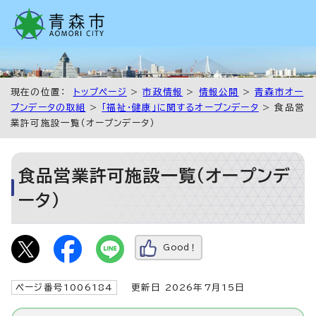
現在の位置：
トップページ
>
市政情報
>
情報公開
>
青森市オー
プンデータの取組
>
「福祉・健康」に関するオープンデータ
> 食品営
業許可施設一覧（オープンデータ）
食品営業許可施設一覧（オープンデ
ータ）
Good！
ページ番号1006184
更新日 2026年7月15日