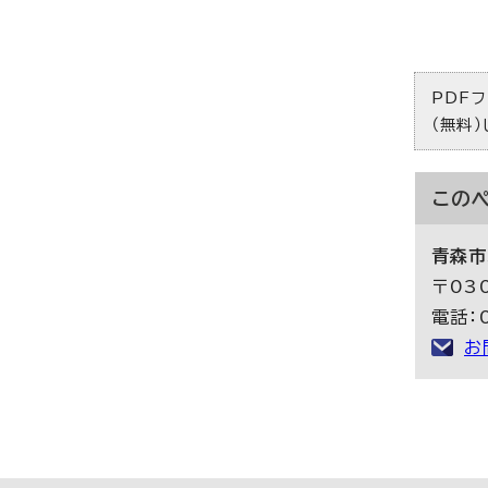
PDFフ
（無料
この
青森市
〒03
電話：0
お