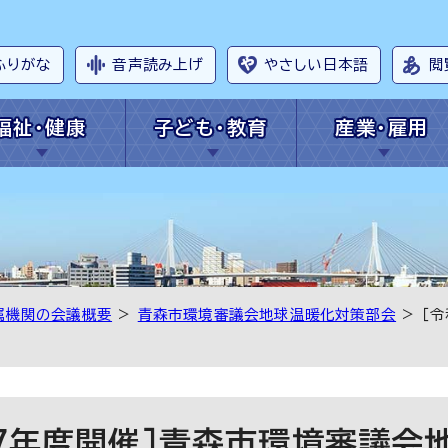
ふりがな
音声読み上げ
やさしい日本語
閲
福祉・健康
子ども・教育
産業・雇用
属機関の会議概要
>
青森市環境審議会地球温暖化対策部会
> ［
7年度開催］青森市環境審議会