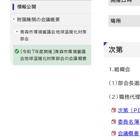
開催日時
情報公開
附属機関の会議概要
場所
青森市環境審議会地球温暖化対策
部会
次第
［令和7年度開催］青森市環境審議
会地球温暖化対策部会の会議概要
1.組織会
（1）部会長
（2）職務代
次第 （P
委員名簿 
会議概要 