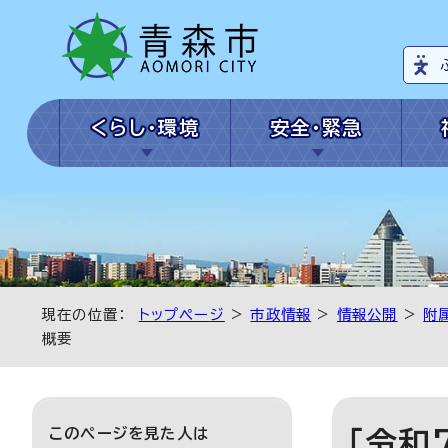
くらし・環境
安全・緊急
現在の位置：
トップページ
>
市政情報
>
情報公開
>
附
概要
このページを見た人は
［令和