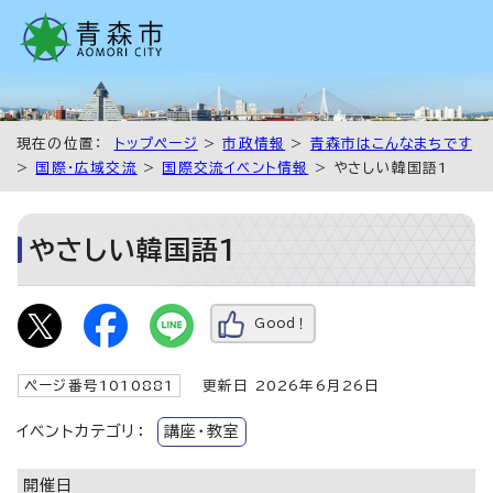
現在の位置：
トップページ
>
市政情報
>
青森市はこんなまちです
>
国際・広域交流
>
国際交流イベント情報
> やさしい韓国語1
やさしい韓国語1
Good！
ページ番号1010881
更新日 2026年6月26日
イベントカテゴリ：
講座・教室
開催日