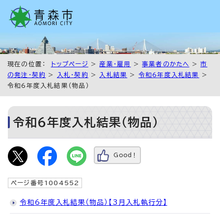
現在の位置：
トップページ
>
産業・雇用
>
事業者のかたへ
>
市
の発注・契約
>
入札・契約
>
入札結果
>
令和6年度入札結果
>
令和6年度入札結果（物品）
令和6年度入札結果（物品）
Good！
ページ番号1004552
令和6年度入札結果（物品）【3月入札執行分】