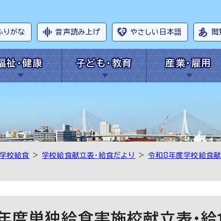
ふりがな
音声読み上げ
やさしい日本語
閲
福祉・健康
子ども・教育
産業・雇用
学校給食
>
学校給食献立表・給食だより
>
令和8年度学校給食献
年度単独給食実施校献立表・給