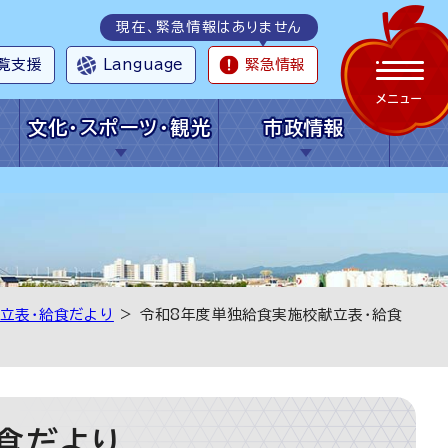
現在、緊急情報はありません
覧支援
Language
緊急情報
メニュー
文化・スポーツ・観光
市政情報
立表・給食だより
> 令和8年度単独給食実施校献立表・給食
食だより