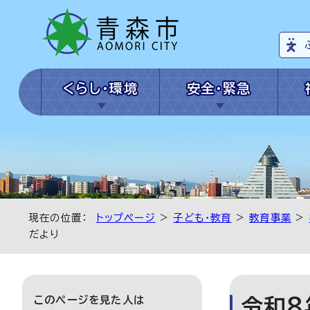
くらし・環境
安全・緊急
現在の位置：
トップページ
>
子ども・教育
>
教育事業
>
だより
このページを見た人は
令和8