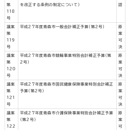
第
を改正する条例の制定について）
認
118
号
議案
平成27年度青森市一般会計補正予算（第2号）
原
第
案
119
可
号
決
議案
平成27年度青森市競輪事業特別会計補正予算（第
原
第
2号）
案
120
可
号
決
議案
平成27年度青森市国民健康保険事業特別会計補正
原
第
予算（第2号）
案
121
可
号
決
議案
平成27年度青森市介護保険事業特別会計補正予算
原
第
（第2号）
案
122
可