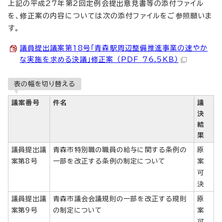
上記の平成27年第2回定例会提出意見書等の添付ファイル
を、修正案の内容については次の添付ファイルをご参照願いま
す。
議員提出議案第18号「青森駅周辺整備推進事業の速やか
な実施を求める決議」修正案 （PDF 76.5KB）
表の幅を切り替える
議案番号
件名
議
決
結
果
議員提出議
青森市特別職の職員の給与に関する条例の
原
案第8号
一部を改正する条例の制定について
案
可
決
議員提出議
青森市議会会議規則の一部を改正する規則
原
案第9号
の制定について
案
可