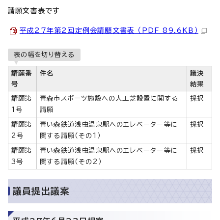
請願文書表です
平成27年第2回定例会請願文書表 （PDF 89.6KB）
表の幅を切り替える
請願番
件名
議決
号
結果
請願第
青森市スポーツ施設への人工芝設置に関する
採択
1号
請願
請願第
青い森鉄道浅虫温泉駅へのエレベーター等に
採択
2号
関する請願（その1）
請願第
青い森鉄道浅虫温泉駅へのエレベーター等に
採択
3号
関する請願（その2）
議員提出議案