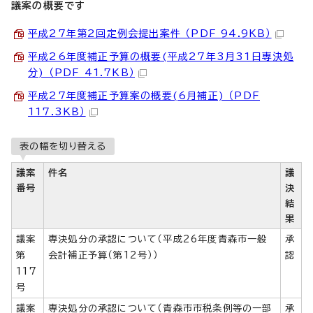
議案の概要です
平成27年第2回定例会提出案件 （PDF 94.9KB）
平成26年度補正予算の概要(平成27年3月31日専決処
分) （PDF 41.7KB）
平成27年度補正予算案の概要(6月補正) （PDF
117.3KB）
表の幅を切り替える
議案
件名
議
番号
決
結
果
議案
専決処分の承認について（平成26年度青森市一般
承
第
会計補正予算（第12号））
認
117
号
議案
専決処分の承認について（青森市市税条例等の一部
承