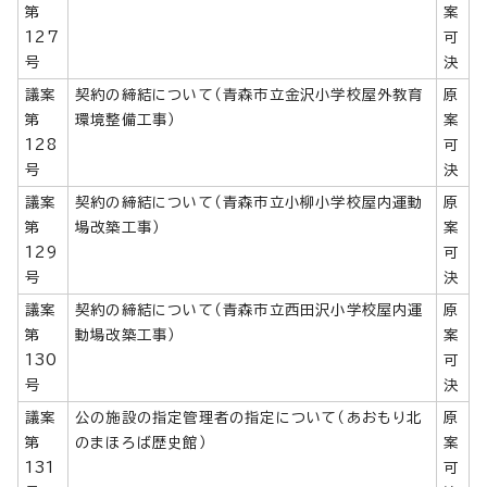
第
案
127
可
号
決
議案
契約の締結について（青森市立金沢小学校屋外教育
原
第
環境整備工事）
案
128
可
号
決
議案
契約の締結について（青森市立小柳小学校屋内運動
原
第
場改築工事）
案
129
可
号
決
議案
契約の締結について（青森市立西田沢小学校屋内運
原
第
動場改築工事）
案
130
可
号
決
議案
公の施設の指定管理者の指定について（あおもり北
原
第
のまほろば歴史館）
案
131
可