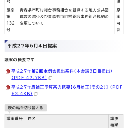
号
決
議案
青森県市町村総合事務組合を組織する地方公共団
原
第
体数の減少及び青森県市町村総合事務組合規約の
案
132
変更について
可
号
決
平成27年6月4日提案
議案の概要です
平成27年第2回定例会提出案件（本会議3日目提出）
（PDF 42.7KB）
平成27年度補正予算案の概要【6月補正（その2)】 （PDF
63.4KB）
表の幅を切り替える
議案番号
件名
議決
結果