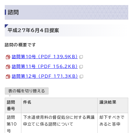
諮問
平成27年6月4日提案
諮問の概要です
諮問第10号 （PDF 139.9KB）
諮問第11号 （PDF 156.2KB）
諮問第12号 （PDF 171.3KB）
表の幅を切り替える
諮問
件名
議決結果
番号
諮問
下水道使用料の督促処分に対する異議
却下すべきで
第10
申立てに係る諮問について
あると答申
号