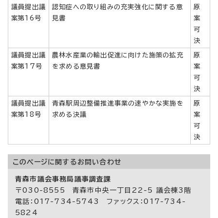
議員提出議
認知症への取り組みの充実強化に関する意
原
案第16号
見書
案
可
決
議員提出議
農林水産業の輸出促進に向けた施策の拡充
原
案第17号
を求める意見書
案
可
決
議員提出議
青森駅周辺整備推進事業の速やかな実施を
原
案第18号
求める決議
案
可
決
このページに関する
お問い合わせ
青森市議会事務局議事調査課
〒030-8555 青森市中央一丁目22-5 議会棟3階
電話：017-734-5743 ファックス：017-734-
5824