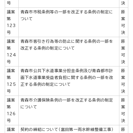
号
決
議案
青森市市税条例等の一部を改正する条例の制定に
原
第
ついて
案
123
可
号
決
議案
青森市客引き行為等の防止に関する条例の一部を
原
第
改正する条例の制定について
案
124
可
号
決
議案
青森市公共下水道事業分担金条例及び青森都市計
原
第
画下水道事業受益者負担に関する条例の一部を改
案
125
正する条例の制定について
可
号
決
議案
青森市介護保険条例の一部を改正する条例の制定
原
第
について
案
126
可
号
決
議案
契約の締結について（富田第一雨水幹線整備工事）
原