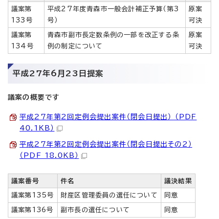
議案第
平成27年度青森市一般会計補正予算（第3
原案
133号
号）
可決
議案第
青森市副市長定数条例の一部を改正する条
原案
134号
例の制定について
可決
平成27年6月23日提案
議案の概要です
平成27年第2回定例会提出案件（閉会日提出） （PDF
40.1KB）
平成27年第2回定例会提出案件（閉会日提出その2）
（PDF 18.0KB）
議案番号
件名
議決結果
議案第135号
財産区管理委員の選任について
同意
議案第136号
副市長の選任について
同意