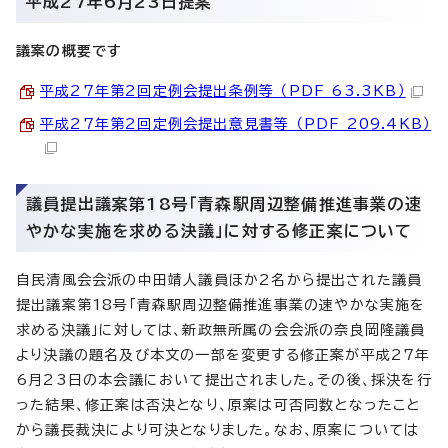
平成27年6月23日提案
議案の概要です
平成27年第2回定例会提出条例等 （PDF 63.3KB）
平成27年第2回定例会提出意見書等 （PDF 209.4KB）
議員提出議案第18号「青森駅周辺整備推進事業の速
やかな実施を求める決議」に対する修正案について
自民清風会会派の中田靖人議員ほか2名から提出された議員
提出議案第18号「青森駅周辺整備推進事業の速やかな実施を
求める決議」に対しては、新政無所属の会会派の奈良岡隆議員
より決議の題名及び本文の一部を変更する修正案が平成27年
6月23日の本会議において提出されました。その後、採決を行
った結果、修正案は否決となり、原案は可否同数となったこと
から議長裁決により可決となりました。なお、原案については