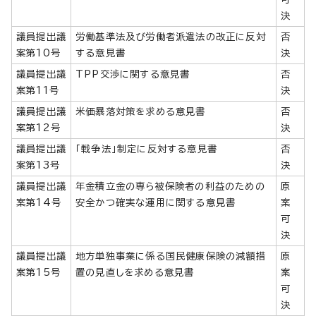
決
議員提出議
労働基準法及び労働者派遣法の改正に反対
否
案第10号
する意見書
決
議員提出議
TPP交渉に関する意見書
否
案第11号
決
議員提出議
米価暴落対策を求める意見書
否
案第12号
決
議員提出議
「戦争法」制定に反対する意見書
否
案第13号
決
議員提出議
年金積立金の専ら被保険者の利益のための
原
案第14号
安全かつ確実な運用に関する意見書
案
可
決
議員提出議
地方単独事業に係る国民健康保険の減額措
原
案第15号
置の見直しを求める意見書
案
可
決