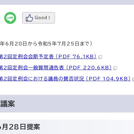
Good！
5年6月28日から令和5年7月25日まで）
2回定例会会期予定表 （PDF 76.1KB）
第2回定例会一般質問通告表 （PDF 220.6KB）
第2回定例会における議員の賛否状況 （PDF 104.9KB）
出議案
6月28日提案