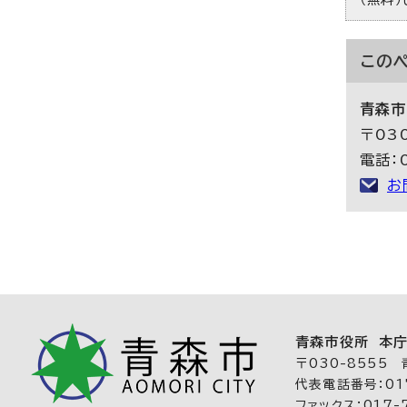
この
青森市
〒03
電話：
お
青森市役所 本
〒030-8555
代表電話番号：017
ファックス：017-