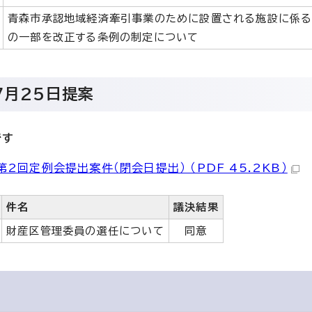
青森市承認地域経済牽引事業のために設置される施設に係る
の一部を改正する条例の制定について
7月25日提案
です
第2回定例会提出案件（閉会日提出） （PDF 45.2KB）
件名
議決結果
財産区管理委員の選任について
同意