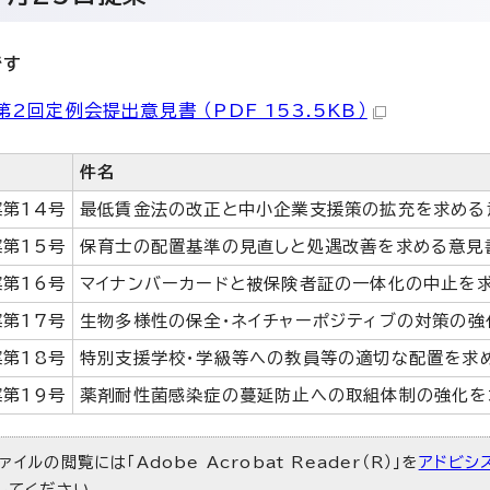
です
2回定例会提出意見書 （PDF 153.5KB）
件名
第14号
最低賃金法の改正と中小企業支援策の拡充を求める
第15号
保育士の配置基準の見直しと処遇改善を求める意見
第16号
マイナンバーカードと被保険者証の一体化の中止を
第17号
生物多様性の保全・ネイチャーポジティブの対策の
第18号
特別支援学校・学級等への教員等の適切な配置を求
第19号
薬剤耐性菌感染症の蔓延防止への取組体制の強化を
ァイルの閲覧には「Adobe Acrobat Reader（R）」を
アドビシ
）してください。