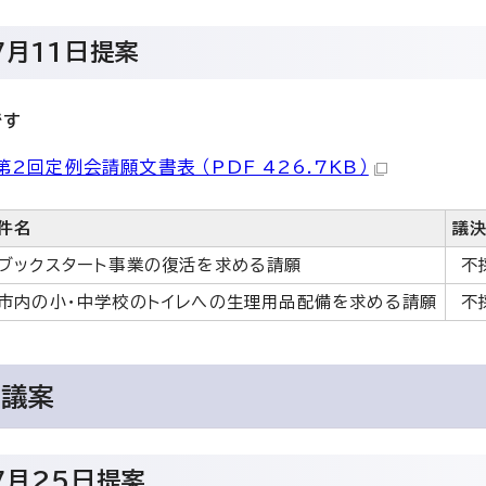
7月11日提案
です
2回定例会請願文書表 （PDF 426.7KB）
件名
議
ブックスタート事業の復活を求める請願
不
市内の小・中学校のトイレへの生理用品配備を求める請願
不
出議案
7月25日提案