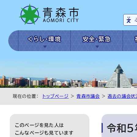
くらし・環境
安全・緊急
現在の位置：
トップページ
>
青森市議会
>
過去の議会状
このページを見た人は
令和5
こんなページも見ています