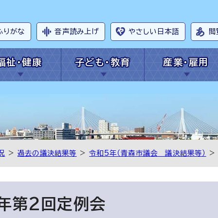
ふりがな
音声読み上げ
やさしい日本語
閲
福祉・健康
子ども・教育
産業・雇用
況
>
過去の議決結果等
>
令和5年（青森市議会 議決結果等）
>
年第2回定例会