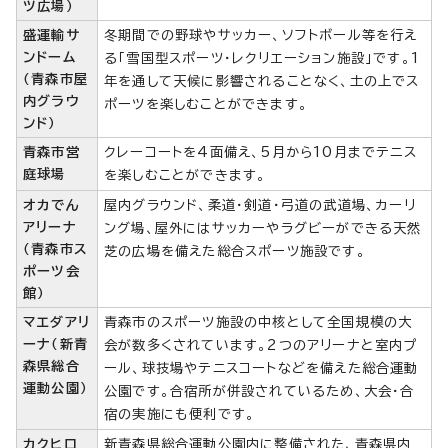
ツ広場）
盛運輸サ
冬期間での野球やサッカー、ソフトボール等を行え
ンドーム
る「雪国型スポーツ・レクリエーション施設」です。1
（青森市屋
年を通して天候に影響されることなく、土の上でス
内グラウ
ポーツを楽しむことができます。
ンド）
青森市営
クレーコートを4面備え、5月から10月までテニス
庭球場
を楽しむことができます。
オカでん
屋内グラウンド、柔道・剣道・弓道の武道場、カーリ
アリーナ
ング場、屋外にはサッカーやラグビーができる天然
（青森市ス
芝の広場を備えた総合スポーツ施設です。
ポーツ会
館）
マエダアリ
青森市のスポーツ施設の中核として全国規模の大
ーナ（新青
会が数多くされています。2つのアリーナと室内プ
森県総合
ール、球技場やテニスコートなどを備えた総合運動
運動公園）
公園です。合宿所が併設されているため、大会・合
宿の実施にも便利です。
カクヒロ
新青森県総合運動公園内に整備された、青森県内