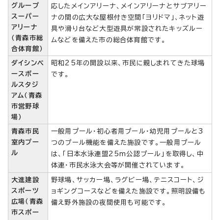
グループ
応したメインアリーナ、メインアリーナとサブアリー
スーパー
ナの間の広大な屋根付き空間「ヨリドマ」、ネット遊
アリーナ
具や滑り台など大型遊具が常設されたキッズルー
（青森市総
ムなどを備えた市の総合体育館です。
合体育館）
ダイシンベ
昭和25年の開設以来、市民に親しまれてきた球場
ースボー
です。
ルスタジ
アム（青森
市営野球
場）
青森市民
一般用プール・初心者用プール・幼児用プールと3
室内プー
つのプール機能を備えた施設です。一般用プール
ル
は、「日本水泳連盟25m公認プール」を取得し、中
体連・市民水泳大会等が開催されています。
大進建設
野球場、サッカー場、ラグビー場、テニスコート、ジ
スポーツ
ョギングコースなどを備えた施設です。照明設備も
広場（青森
備え野外施設の夜間使用も可能です。
市スポー